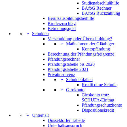
Studienabschlußhilfe
BAföG Rechner
BAföG Rückzahlung
Berufsausbildungsbeihilfe
Kinderzuschlag
Betreuungsgeld
Schulden
Verschuldung oder Überschuldung?
Maßnahmen der Gläubiger
Kontopfändung
Berechnung der Pfändungsfreigrenze
Pfändungsrechner
Pfändungstabelle bis 2020
Pfändungstabelle 2021
Privatinsolvenz
Schuldenfallen
Kredit ohne Schufa
Girokonto
Girokonto trotz
SCHUFA-Eintrag
Pfändungsschutzkonto
Dispositionskredit
Unterhalt
Düsseldorfer Tabelle
Unterhaltsanspruch