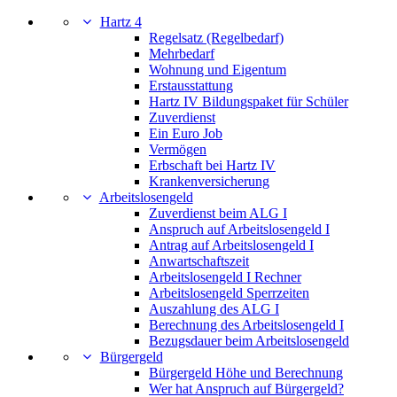
Hartz 4
Regelsatz (Regelbedarf)
Mehrbedarf
Wohnung und Eigentum
Erstausstattung
Hartz IV Bildungspaket für Schüler
Zuverdienst
Ein Euro Job
Vermögen
Erbschaft bei Hartz IV
Krankenversicherung
Arbeitslosengeld
Zuverdienst beim ALG I
Anspruch auf Arbeitslosengeld I
Antrag auf Arbeitslosengeld I
Anwartschaftszeit
Arbeitslosengeld I Rechner
Arbeitslosengeld Sperrzeiten
Auszahlung des ALG I
Berechnung des Arbeitslosengeld I
Bezugsdauer beim Arbeitslosengeld
Bürgergeld
Bürgergeld Höhe und Berechnung
Wer hat Anspruch auf Bürgergeld?