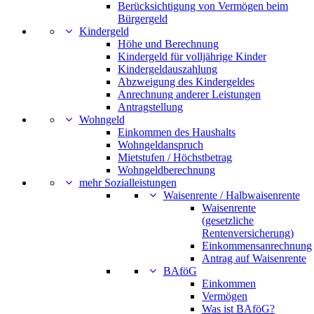
Berücksichtigung von Vermögen beim
Bürgergeld
Kindergeld
Höhe und Berechnung
Kindergeld für volljährige Kinder
Kindergeldauszahlung
Abzweigung des Kindergeldes
Anrechnung anderer Leistungen
Antragstellung
Wohngeld
Einkommen des Haushalts
Wohngeldanspruch
Mietstufen / Höchstbetrag
Wohngeldberechnung
mehr Sozialleistungen
Waisenrente / Halbwaisenrente
Waisenrente
(gesetzliche
Rentenversicherung)
Einkommensanrechnung
Antrag auf Waisenrente
BAföG
Einkommen
Vermögen
Was ist BAföG?