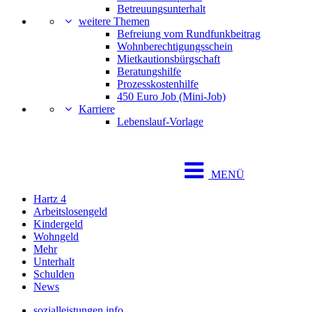
Betreuungsunterhalt
weitere Themen
Befreiung vom Rundfunkbeitrag
Wohnberechtigungsschein
Mietkautionsbürgschaft
Beratungshilfe
Prozesskostenhilfe
450 Euro Job (Mini-Job)
Karriere
Lebenslauf-Vorlage
MENÜ
Hartz 4
Arbeitslosengeld
Kindergeld
Wohngeld
Mehr
Unterhalt
Schulden
News
sozialleistungen.info