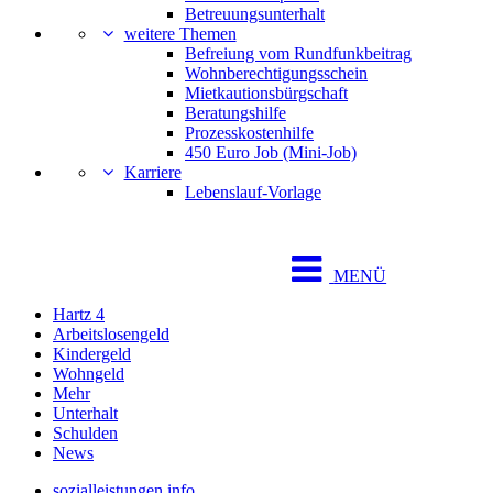
Betreuungsunterhalt
weitere Themen
Befreiung vom Rundfunkbeitrag
Wohnberechtigungsschein
Mietkautionsbürgschaft
Beratungshilfe
Prozesskostenhilfe
450 Euro Job (Mini-Job)
Karriere
Lebenslauf-Vorlage
MENÜ
Hartz 4
Arbeitslosengeld
Kindergeld
Wohngeld
Mehr
Unterhalt
Schulden
News
sozialleistungen.info