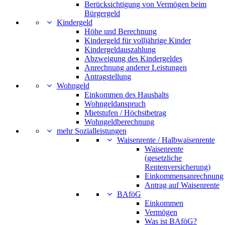
Berücksichtigung von Vermögen beim
Bürgergeld
Kindergeld
Höhe und Berechnung
Kindergeld für volljährige Kinder
Kindergeldauszahlung
Abzweigung des Kindergeldes
Anrechnung anderer Leistungen
Antragstellung
Wohngeld
Einkommen des Haushalts
Wohngeldanspruch
Mietstufen / Höchstbetrag
Wohngeldberechnung
mehr Sozialleistungen
Waisenrente / Halbwaisenrente
Waisenrente
(gesetzliche
Rentenversicherung)
Einkommensanrechnung
Antrag auf Waisenrente
BAföG
Einkommen
Vermögen
Was ist BAföG?