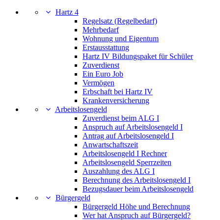
Hartz 4
Regelsatz (Regelbedarf)
Mehrbedarf
Wohnung und Eigentum
Erstausstattung
Hartz IV Bildungspaket für Schüler
Zuverdienst
Ein Euro Job
Vermögen
Erbschaft bei Hartz IV
Krankenversicherung
Arbeitslosengeld
Zuverdienst beim ALG I
Anspruch auf Arbeitslosengeld I
Antrag auf Arbeitslosengeld I
Anwartschaftszeit
Arbeitslosengeld I Rechner
Arbeitslosengeld Sperrzeiten
Auszahlung des ALG I
Berechnung des Arbeitslosengeld I
Bezugsdauer beim Arbeitslosengeld
Bürgergeld
Bürgergeld Höhe und Berechnung
Wer hat Anspruch auf Bürgergeld?