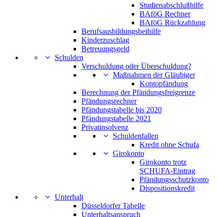
Studienabschlußhilfe
BAföG Rechner
BAföG Rückzahlung
Berufsausbildungsbeihilfe
Kinderzuschlag
Betreuungsgeld
Schulden
Verschuldung oder Überschuldung?
Maßnahmen der Gläubiger
Kontopfändung
Berechnung der Pfändungsfreigrenze
Pfändungsrechner
Pfändungstabelle bis 2020
Pfändungstabelle 2021
Privatinsolvenz
Schuldenfallen
Kredit ohne Schufa
Girokonto
Girokonto trotz
SCHUFA-Eintrag
Pfändungsschutzkonto
Dispositionskredit
Unterhalt
Düsseldorfer Tabelle
Unterhaltsanspruch