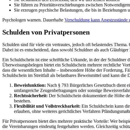
Sie führen zu Prioritätsverschiebungen zwischen Notwendig
Sie erzeugen psychische Belastungen, die bis in Beziehungen 
Psychologen warnen. Dauerhafte
Verschuldung kann Angstzustände u
Schulden von Privatpersonen
Schulden sind für viele ein vertrautes, jedoch oft belastendes Thema.
Dabei ist es entscheidend, dass sowohl Schuldner als auch Gläubiger K
Ein Schuldschein ist eine schriftliche Urkunde, in der der Schuldn
Überweisungsbelegen bietet ein Schuldschein mehrere rechtliche Vort
dass die wesentlichen Inhalte – insbesondere Höhe der Forderung, Fäll
Schuldschein im Streitfall als belastbares Beweismittel und kann die 
Beweisfunktion:
Nach § 793 Bürgerliches Gesetzbuch dient ein
umfangreiche Zeugenbefragungen oder sonstige Beweisverfahr
Rechtssicherheit:
Der Schuldschein dokumentiert die Höhe der 
bestehen.
Flexibilität und Vollstreckbarkeit:
Ein Schuldschein kann dire
erlauben, ohne weiteres gerichtliches Verfahren Pfändungsmaß
Für Privatpersonen bietet dies mehrere praktische Vorteile: Wer beis
die Vereinbarungen eindeutig festgehalten werden. Gleichzeitig schüt