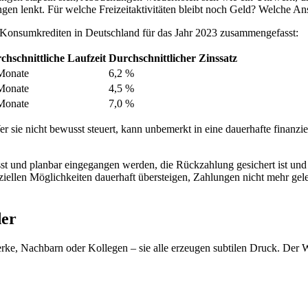
idungen lenkt. Für welche Freizeitaktivitäten bleibt noch Geld? Welch
on Konsumkrediten in Deutschland für das Jahr 2023 zusammengefasst:
chschnittliche Laufzeit
Durchschnittlicher Zinssatz
Monate
6,2 %
Monate
4,5 %
Monate
7,0 %
 sie nicht bewusst steuert, kann unbemerkt in eine dauerhafte finanziel
sst und planbar eingegangen werden, die Rückzahlung gesichert ist und
ziellen Möglichkeiten dauerhaft übersteigen, Zahlungen nicht mehr gel
der
rke, Nachbarn oder Kollegen – sie alle erzeugen subtilen Druck. Der 