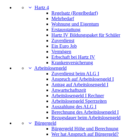
Hartz 4
Regelsatz (Regelbedarf)
Mehrbedarf
Wohnung und Eigentum
Erstausstattung
Hartz IV Bildungspaket für Schüler
Zuverdienst
Ein Euro Job
Vermögen
Erbschaft bei Hartz IV
Krankenversicherung
Arbeitslosengeld
Zuverdienst beim ALG I
Anspruch auf Arbeitslosengeld I
Antrag auf Arbeitslosengeld I
Anwartschaftszeit
Arbeitslosengeld I Rechner
Arbeitslosengeld Sperrzeiten
Auszahlung des ALG I
Berechnung des Arbeitslosengeld I
Bezugsdauer beim Arbeitslosengeld
Bürgergeld
Bürgergeld Höhe und Berechnung
Wer hat Anspruch auf Bürgergeld?