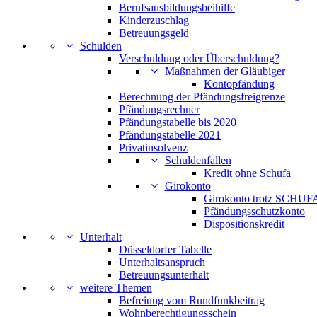
Berufsausbildungsbeihilfe
Kinderzuschlag
Betreuungsgeld
Schulden
Verschuldung oder Überschuldung?
Maßnahmen der Gläubiger
Kontopfändung
Berechnung der Pfändungsfreigrenze
Pfändungsrechner
Pfändungstabelle bis 2020
Pfändungstabelle 2021
Privatinsolvenz
Schuldenfallen
Kredit ohne Schufa
Girokonto
Girokonto trotz SCHUFA
Pfändungsschutzkonto
Dispositionskredit
Unterhalt
Düsseldorfer Tabelle
Unterhaltsanspruch
Betreuungsunterhalt
weitere Themen
Befreiung vom Rundfunkbeitrag
Wohnberechtigungsschein