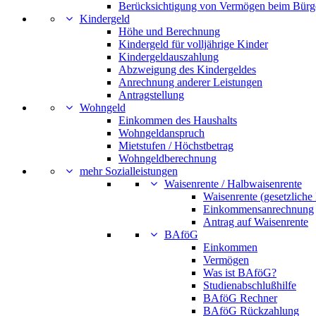
Berücksichtigung von Vermögen beim Bürg
Kindergeld
Höhe und Berechnung
Kindergeld für volljährige Kinder
Kindergeldauszahlung
Abzweigung des Kindergeldes
Anrechnung anderer Leistungen
Antragstellung
Wohngeld
Einkommen des Haushalts
Wohngeldanspruch
Mietstufen / Höchstbetrag
Wohngeldberechnung
mehr Sozialleistungen
Waisenrente / Halbwaisenrente
Waisenrente (gesetzliche
Einkommensanrechnung
Antrag auf Waisenrente
BAföG
Einkommen
Vermögen
Was ist BAföG?
Studienabschlußhilfe
BAföG Rechner
BAföG Rückzahlung