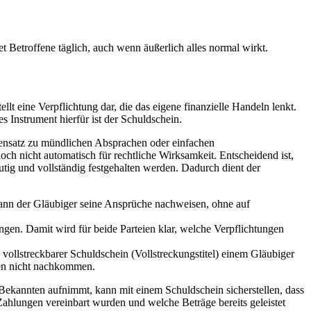
tet Betroffene täglich, auch wenn äußerlich alles normal wirkt.
lt eine Verpflichtung dar, die das eigene finanzielle Handeln lenkt.
s Instrument hierfür ist der Schuldschein.
gensatz zu mündlichen Absprachen oder einfachen
edoch nicht automatisch für rechtliche Wirksamkeit. Entscheidend ist,
eutig und vollständig festgehalten werden. Dadurch dient der
 kann der Gläubiger seine Ansprüche nachweisen, ohne auf
ngen. Damit wird für beide Parteien klar, welche Verpflichtungen
vollstreckbarer Schuldschein (Vollstreckungstitel) einem Gläubiger
gen nicht nachkommen.
n Bekannten aufnimmt, kann mit einem Schuldschein sicherstellen, dass
 Zahlungen vereinbart wurden und welche Beträge bereits geleistet