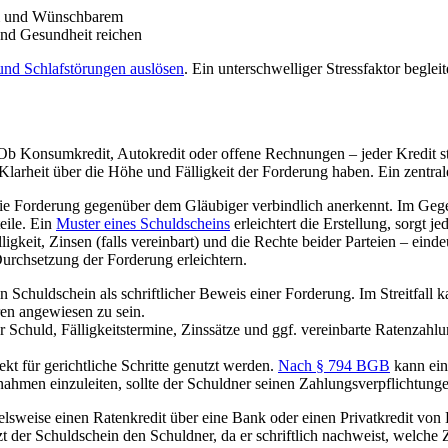
em und Wünschbarem
und Gesundheit reichen
nd Schlafstörungen auslösen
. Ein unterschwelliger Stressfaktor beglei
 Ob Konsumkredit, Autokredit oder offene Rechnungen – jeder Kredit stel
larheit über die Höhe und Fälligkeit der Forderung haben. Ein zentrale
er die Forderung gegenüber dem Gläubiger verbindlich anerkennt. Im Ge
eile. Ein
Muster eines Schuldscheins
erleichtert die Erstellung, sorgt j
igkeit, Zinsen (falls vereinbart) und die Rechte beider Parteien – eind
Durchsetzung der Forderung erleichtern.
 Schuldschein als schriftlicher Beweis einer Forderung. Im Streitfall
en angewiesen zu sein.
Schuld, Fälligkeitstermine, Zinssätze und ggf. vereinbarte Ratenzahlu
kt für gerichtliche Schritte genutzt werden.
Nach § 794 BGB
kann ein 
nahmen einzuleiten, sollte der Schuldner seinen Zahlungsverpflichtun
pielsweise einen Ratenkredit über eine Bank oder einen Privatkredit vo
zt der Schuldschein den Schuldner, da er schriftlich nachweist, welche