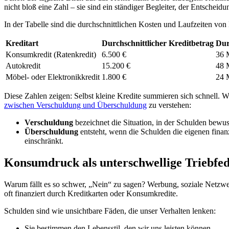
nicht bloß eine Zahl – sie sind ein ständiger Begleiter, der Entsche
In der Tabelle sind die durchschnittlichen Kosten und Laufzeiten v
Kreditart
Durchschnittlicher Kreditbetrag
Dur
Konsumkredit (Ratenkredit)
6.500 €
36 
Autokredit
15.200 €
48 
Möbel- oder Elektronikkredit
1.800 €
24 
Diese Zahlen zeigen: Selbst kleine Kredite summieren sich schnell. Wer
zwischen Verschuldung und Überschuldung
zu verstehen:
Verschuldung
bezeichnet die Situation, in der Schulden bewu
Überschuldung
entsteht, wenn die Schulden die eigenen finan
einschränkt.
Konsumdruck als unterschwellige Triebfe
Warum fällt es so schwer, „Nein“ zu sagen? Werbung, soziale Netzwe
oft finanziert durch Kreditkarten oder Konsumkredite.
Schulden sind wie unsichtbare Fäden, die unser Verhalten lenken:
Sie bestimmen den Lebensstil, den wir uns leisten können