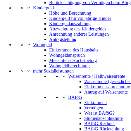
Berücksichtigung von Vermögen beim Bürg
Kindergeld
Höhe und Berechnung
Kindergeld für volljährige Kinder
Kindergeldauszahlung
Abzweigung des Kindergeldes
Anrechnung anderer Leistungen
Antragstellung
Wohngeld
Einkommen des Haushalts
Wohngeldanspruch
Mietstufen / Höchstbetrag
Wohngeldberechnung
mehr Sozialleistungen
Waisenrente / Halbwaisenrente
Waisenrente (gesetzliche
Einkommensanrechnung
Antrag auf Waisenrente
BAföG
Einkommen
Vermögen
Was ist BAföG?
Studienabschlußhilfe
BAföG Rechner
BAföG Rückzahlung