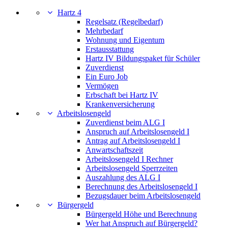
Hartz 4
Regelsatz (Regelbedarf)
Mehrbedarf
Wohnung und Eigentum
Erstausstattung
Hartz IV Bildungspaket für Schüler
Zuverdienst
Ein Euro Job
Vermögen
Erbschaft bei Hartz IV
Krankenversicherung
Arbeitslosengeld
Zuverdienst beim ALG I
Anspruch auf Arbeitslosengeld I
Antrag auf Arbeitslosengeld I
Anwartschaftszeit
Arbeitslosengeld I Rechner
Arbeitslosengeld Sperrzeiten
Auszahlung des ALG I
Berechnung des Arbeitslosengeld I
Bezugsdauer beim Arbeitslosengeld
Bürgergeld
Bürgergeld Höhe und Berechnung
Wer hat Anspruch auf Bürgergeld?