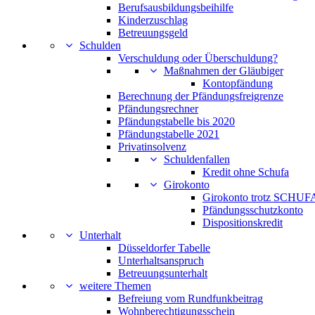
Berufsausbildungsbeihilfe
Kinderzuschlag
Betreuungsgeld
Schulden
Verschuldung oder Überschuldung?
Maßnahmen der Gläubiger
Kontopfändung
Berechnung der Pfändungsfreigrenze
Pfändungsrechner
Pfändungstabelle bis 2020
Pfändungstabelle 2021
Privatinsolvenz
Schuldenfallen
Kredit ohne Schufa
Girokonto
Girokonto trotz SCHUFA
Pfändungsschutzkonto
Dispositionskredit
Unterhalt
Düsseldorfer Tabelle
Unterhaltsanspruch
Betreuungsunterhalt
weitere Themen
Befreiung vom Rundfunkbeitrag
Wohnberechtigungsschein