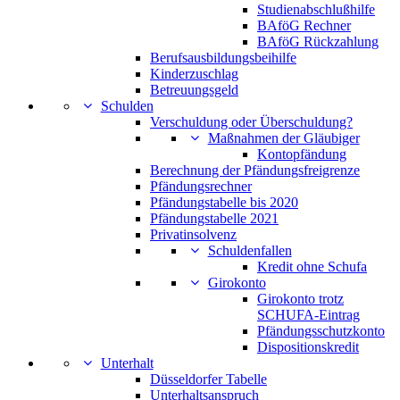
Studienabschlußhilfe
BAföG Rechner
BAföG Rückzahlung
Berufsausbildungsbeihilfe
Kinderzuschlag
Betreuungsgeld
Schulden
Verschuldung oder Überschuldung?
Maßnahmen der Gläubiger
Kontopfändung
Berechnung der Pfändungsfreigrenze
Pfändungsrechner
Pfändungstabelle bis 2020
Pfändungstabelle 2021
Privatinsolvenz
Schuldenfallen
Kredit ohne Schufa
Girokonto
Girokonto trotz
SCHUFA-Eintrag
Pfändungsschutzkonto
Dispositionskredit
Unterhalt
Düsseldorfer Tabelle
Unterhaltsanspruch