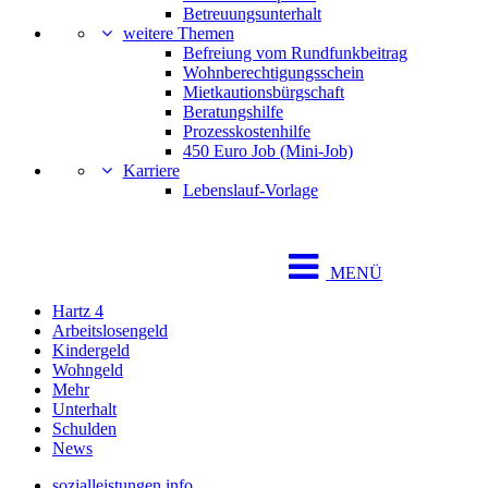
Betreuungsunterhalt
weitere Themen
Befreiung vom Rundfunkbeitrag
Wohnberechtigungsschein
Mietkautionsbürgschaft
Beratungshilfe
Prozesskostenhilfe
450 Euro Job (Mini-Job)
Karriere
Lebenslauf-Vorlage
MENÜ
Hartz 4
Arbeitslosengeld
Kindergeld
Wohngeld
Mehr
Unterhalt
Schulden
News
sozialleistungen.info