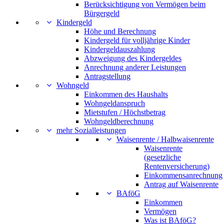
Berücksichtigung von Vermögen beim
Bürgergeld
Kindergeld
Höhe und Berechnung
Kindergeld für volljährige Kinder
Kindergeldauszahlung
Abzweigung des Kindergeldes
Anrechnung anderer Leistungen
Antragstellung
Wohngeld
Einkommen des Haushalts
Wohngeldanspruch
Mietstufen / Höchstbetrag
Wohngeldberechnung
mehr Sozialleistungen
Waisenrente / Halbwaisenrente
Waisenrente
(gesetzliche
Rentenversicherung)
Einkommensanrechnung
Antrag auf Waisenrente
BAföG
Einkommen
Vermögen
Was ist BAföG?