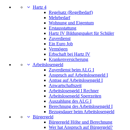
Hartz 4
Regelsatz (Regelbedarf)
Mehrbedarf
Wohnung und Eigentum
Erstausstattung
Hartz IV Bildungspaket für Schüler
Zuverdienst
Ein Euro Job
Vermögen
Erbschaft bei Hartz IV
Krankenversicherung
Arbeitslosengeld
Zuverdienst beim ALG I
Anspruch auf Arbeitslosengeld I
Antrag auf Arbeitslosengeld I
Anwartschaftszeit
Arbeitslosengeld I Rechner
Arbeitslosengeld Sperrzeiten
Auszahlung des ALG I
Berechnung des Arbeitslosengeld I
Bezugsdauer beim Arbeitslosengeld
Bürgergeld
Bürgergeld Höhe und Berechnung
Wer hat Anspruch auf Bürgergeld?