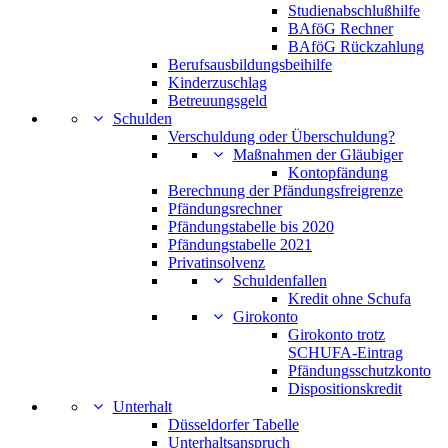
Studienabschlußhilfe
BAföG Rechner
BAföG Rückzahlung
Berufsausbildungsbeihilfe
Kinderzuschlag
Betreuungsgeld
Schulden
Verschuldung oder Überschuldung?
Maßnahmen der Gläubiger
Kontopfändung
Berechnung der Pfändungsfreigrenze
Pfändungsrechner
Pfändungstabelle bis 2020
Pfändungstabelle 2021
Privatinsolvenz
Schuldenfallen
Kredit ohne Schufa
Girokonto
Girokonto trotz
SCHUFA-Eintrag
Pfändungsschutzkonto
Dispositionskredit
Unterhalt
Düsseldorfer Tabelle
Unterhaltsanspruch