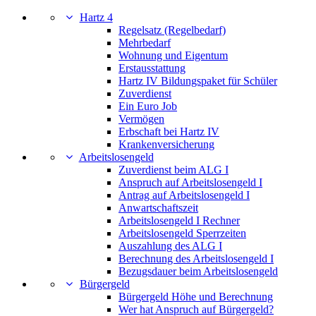
Hartz 4
Regelsatz (Regelbedarf)
Mehrbedarf
Wohnung und Eigentum
Erstausstattung
Hartz IV Bildungspaket für Schüler
Zuverdienst
Ein Euro Job
Vermögen
Erbschaft bei Hartz IV
Krankenversicherung
Arbeitslosengeld
Zuverdienst beim ALG I
Anspruch auf Arbeitslosengeld I
Antrag auf Arbeitslosengeld I
Anwartschaftszeit
Arbeitslosengeld I Rechner
Arbeitslosengeld Sperrzeiten
Auszahlung des ALG I
Berechnung des Arbeitslosengeld I
Bezugsdauer beim Arbeitslosengeld
Bürgergeld
Bürgergeld Höhe und Berechnung
Wer hat Anspruch auf Bürgergeld?