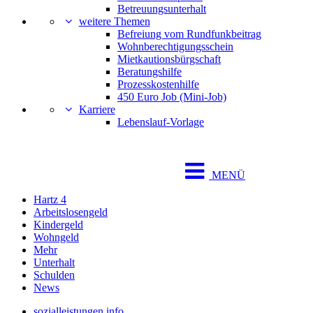
Betreuungsunterhalt
weitere Themen
Befreiung vom Rundfunkbeitrag
Wohnberechtigungsschein
Mietkautionsbürgschaft
Beratungshilfe
Prozesskostenhilfe
450 Euro Job (Mini-Job)
Karriere
Lebenslauf-Vorlage
MENÜ
Hartz 4
Arbeitslosengeld
Kindergeld
Wohngeld
Mehr
Unterhalt
Schulden
News
sozialleistungen.info