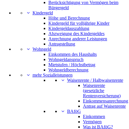
Berücksichtigung von Vermögen beim
Bürgergeld
Kindergeld
Höhe und Berechnung
Kindergeld für volljährige Kinder
Kindergeldauszahlung
Abzweigung des Kindergeldes
Anrechnung anderer Leistungen
Antragstellung
Wohngeld
Einkommen des Haushalts
Wohngeldanspruch
Mietstufen / Höchstbetrag
Wohngeldberechnung
mehr Sozialleistungen
Waisenrente / Halbwaisenrente
Waisenrente
(gesetzliche
Rentenversicherung)
Einkommensanrechnung
Antrag auf Waisenrente
BAföG
Einkommen
Vermögen
Was ist BAföG?