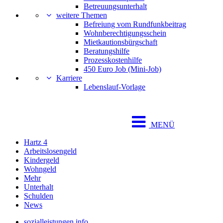
Betreuungsunterhalt
weitere Themen
Befreiung vom Rundfunkbeitrag
Wohnberechtigungsschein
Mietkautionsbürgschaft
Beratungshilfe
Prozesskostenhilfe
450 Euro Job (Mini-Job)
Karriere
Lebenslauf-Vorlage
MENÜ
Hartz 4
Arbeitslosengeld
Kindergeld
Wohngeld
Mehr
Unterhalt
Schulden
News
sozialleistungen.info