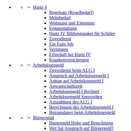
Hartz 4
Regelsatz (Regelbedarf)
Mehrbedarf
Wohnung und Eigentum
Erstausstattung
Hartz IV Bildungspaket für Schüler
Zuverdienst
Ein Euro Job
Vermögen
Erbschaft bei Hartz IV
Krankenversicherung
Arbeitslosengeld
Zuverdienst beim ALG I
Anspruch auf Arbeitslosengeld I
Antrag auf Arbeitslosengeld I
Anwartschaftszeit
Arbeitslosengeld I Rechner
Arbeitslosengeld Sperrzeiten
Auszahlung des ALG I
Berechnung des Arbeitslosengeld I
Bezugsdauer beim Arbeitslosengeld
Bürgergeld
Bürgergeld Höhe und Berechnung
Wer hat Anspruch auf Bürgergeld?