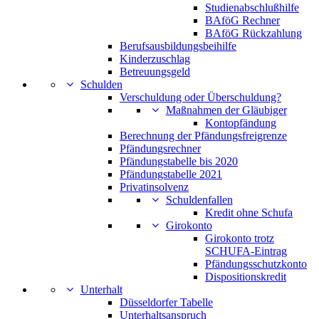
Studienabschlußhilfe
BAföG Rechner
BAföG Rückzahlung
Berufsausbildungsbeihilfe
Kinderzuschlag
Betreuungsgeld
Schulden
Verschuldung oder Überschuldung?
Maßnahmen der Gläubiger
Kontopfändung
Berechnung der Pfändungsfreigrenze
Pfändungsrechner
Pfändungstabelle bis 2020
Pfändungstabelle 2021
Privatinsolvenz
Schuldenfallen
Kredit ohne Schufa
Girokonto
Girokonto trotz
SCHUFA-Eintrag
Pfändungsschutzkonto
Dispositionskredit
Unterhalt
Düsseldorfer Tabelle
Unterhaltsanspruch