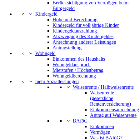
Berücksichtigung von Vermögen beim
Bürgergeld
Kindergeld
Höhe und Berechnung
Kindergeld für volljährige Kinder
Kindergeldauszahlung
Abzweigung des Kindergeldes
Anrechnung anderer Leistungen
Antragstellung
Wohngeld
Einkommen des Haushalts
Wohngeldanspruch
Mietstufen / Höchstbetrag
Wohngeldberechnung
mehr Sozialleistungen
Waisenrente / Halbwaisenrente
Waisenrente
(gesetzliche
Rentenversicherung)
Einkommensanrechnung
Antrag auf Waisenrente
BAföG
Einkommen
Vermögen
Was ist BAföG?