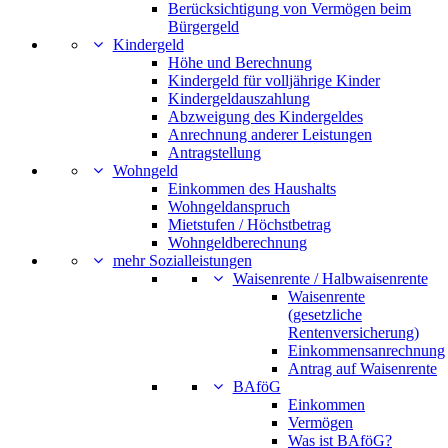
Berücksichtigung von Vermögen beim
Bürgergeld
Kindergeld
Höhe und Berechnung
Kindergeld für volljährige Kinder
Kindergeldauszahlung
Abzweigung des Kindergeldes
Anrechnung anderer Leistungen
Antragstellung
Wohngeld
Einkommen des Haushalts
Wohngeldanspruch
Mietstufen / Höchstbetrag
Wohngeldberechnung
mehr Sozialleistungen
Waisenrente / Halbwaisenrente
Waisenrente
(gesetzliche
Rentenversicherung)
Einkommensanrechnung
Antrag auf Waisenrente
BAföG
Einkommen
Vermögen
Was ist BAföG?