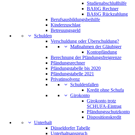
Studienabschlußhilfe
BAföG Rechner
BAföG Rückzahlung
Berufsausbildungsbeihilfe
Kinderzuschlag
Betreuungsgeld
Schulden
Verschuldung oder Überschuldung?
Maßnahmen der Gläubiger
Kontopfändung
Berechnung der Pfändungsfreigrenze
Pfändungsrechner
Pfändungstabelle bis 2020
Pfändungstabelle 2021
Privatinsolvenz
Schuldenfallen
Kredit ohne Schufa
Girokonto
Girokonto trotz
SCHUFA-Eintrag
Pfändungsschutzkonto
Dispositionskredit
Unterhalt
Düsseldorfer Tabelle
Unterhaltsanspruch