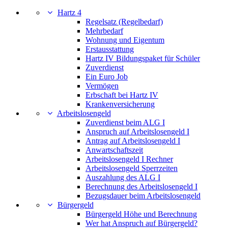
Hartz 4
Regelsatz (Regelbedarf)
Mehrbedarf
Wohnung und Eigentum
Erstausstattung
Hartz IV Bildungspaket für Schüler
Zuverdienst
Ein Euro Job
Vermögen
Erbschaft bei Hartz IV
Krankenversicherung
Arbeitslosengeld
Zuverdienst beim ALG I
Anspruch auf Arbeitslosengeld I
Antrag auf Arbeitslosengeld I
Anwartschaftszeit
Arbeitslosengeld I Rechner
Arbeitslosengeld Sperrzeiten
Auszahlung des ALG I
Berechnung des Arbeitslosengeld I
Bezugsdauer beim Arbeitslosengeld
Bürgergeld
Bürgergeld Höhe und Berechnung
Wer hat Anspruch auf Bürgergeld?