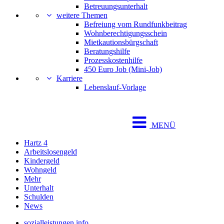
Betreuungsunterhalt
weitere Themen
Befreiung vom Rundfunkbeitrag
Wohnberechtigungsschein
Mietkautionsbürgschaft
Beratungshilfe
Prozesskostenhilfe
450 Euro Job (Mini-Job)
Karriere
Lebenslauf-Vorlage
MENÜ
Hartz 4
Arbeitslosengeld
Kindergeld
Wohngeld
Mehr
Unterhalt
Schulden
News
sozialleistungen.info