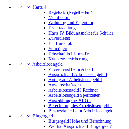
Hartz 4
Regelsatz (Regelbedarf)
Mehrbedarf
Wohnung und Eigentum
Erstausstattung
Hartz IV Bildungspaket für Schüler
Zuverdienst
Ein Euro Job
Vermögen
Erbschaft bei Hartz IV
Krankenversicherung
Arbeitslosengeld
Zuverdienst beim ALG I
Anspruch auf Arbeitslosengeld I
Antrag auf Arbeitslosengeld I
Anwartschaftszeit
Arbeitslosengeld I Rechner
Arbeitslosengeld Sperrzeiten
Auszahlung des ALG I
Berechnung des Arbeitslosengeld I
Bezugsdauer beim Arbeitslosengeld
Bürgergeld
Bürgergeld Höhe und Berechnung
Wer hat Anspruch auf Bürgergeld?