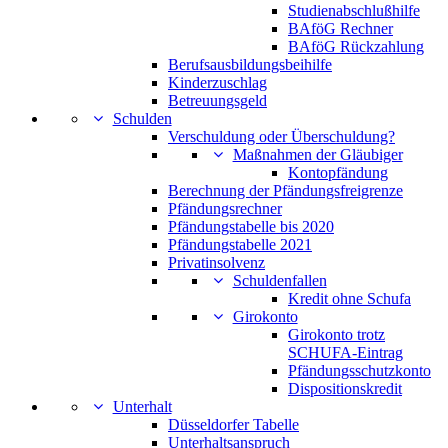
Studienabschlußhilfe
BAföG Rechner
BAföG Rückzahlung
Berufsausbildungsbeihilfe
Kinderzuschlag
Betreuungsgeld
Schulden
Verschuldung oder Überschuldung?
Maßnahmen der Gläubiger
Kontopfändung
Berechnung der Pfändungsfreigrenze
Pfändungsrechner
Pfändungstabelle bis 2020
Pfändungstabelle 2021
Privatinsolvenz
Schuldenfallen
Kredit ohne Schufa
Girokonto
Girokonto trotz
SCHUFA-Eintrag
Pfändungsschutzkonto
Dispositionskredit
Unterhalt
Düsseldorfer Tabelle
Unterhaltsanspruch