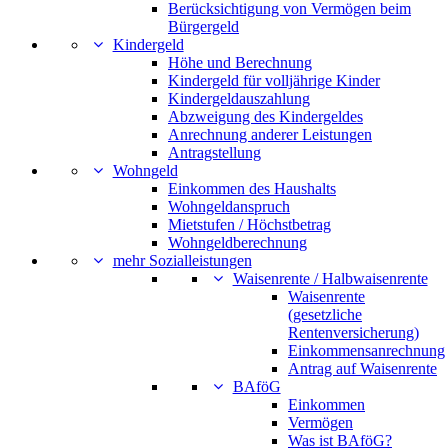
Berücksichtigung von Vermögen beim
Bürgergeld
Kindergeld
Höhe und Berechnung
Kindergeld für volljährige Kinder
Kindergeldauszahlung
Abzweigung des Kindergeldes
Anrechnung anderer Leistungen
Antragstellung
Wohngeld
Einkommen des Haushalts
Wohngeldanspruch
Mietstufen / Höchstbetrag
Wohngeldberechnung
mehr Sozialleistungen
Waisenrente / Halbwaisenrente
Waisenrente
(gesetzliche
Rentenversicherung)
Einkommensanrechnung
Antrag auf Waisenrente
BAföG
Einkommen
Vermögen
Was ist BAföG?