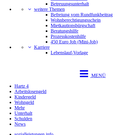
Betreuungsunterhalt
weitere Themen
Befreiung vom Rundfunkbeitrag
Wohnberechtigungsschein
Mietkautionsbürgschaft
Beratungshilfe
Prozesskostenhilfe
450 Euro Job (Mini-Job)
Karriere
Lebenslauf-Vorlage
MENÜ
Hartz 4
Arbeitslosengeld
Kindergeld
Wohngeld
Mehr
Unterhalt
Schulden
News
sozialleistungen.info