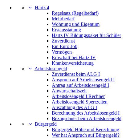
Hartz 4
Regelsatz (Regelbedarf)
Mehrbedarf
Wohnung und Eigentum
Erstausstattung
Hartz IV Bildungspaket für Schüler
Zuverdienst
Ein Euro Job
Vermögen
Erbschaft bei Hartz IV
Krankenversicherung
Arbeitslosengeld
Zuverdienst beim ALG I
Anspruch auf Arbeitslosengeld I
Antrag auf Arbeitslosengeld I
Anwartschaftszeit
Arbeitslosengeld I Rechner
Arbeitslosengeld Sperrzeiten
Auszahlung des ALG I
Berechnung des Arbeitslosengeld I
Bezugsdauer beim Arbeitslosengeld
Bürgergeld
Bürgergeld Höhe und Berechnung
Wer hat Anspruch auf Bürgergeld?