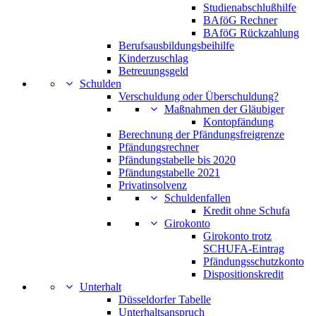
Studienabschlußhilfe
BAföG Rechner
BAföG Rückzahlung
Berufsausbildungsbeihilfe
Kinderzuschlag
Betreuungsgeld
Schulden
Verschuldung oder Überschuldung?
Maßnahmen der Gläubiger
Kontopfändung
Berechnung der Pfändungsfreigrenze
Pfändungsrechner
Pfändungstabelle bis 2020
Pfändungstabelle 2021
Privatinsolvenz
Schuldenfallen
Kredit ohne Schufa
Girokonto
Girokonto trotz
SCHUFA-Eintrag
Pfändungsschutzkonto
Dispositionskredit
Unterhalt
Düsseldorfer Tabelle
Unterhaltsanspruch