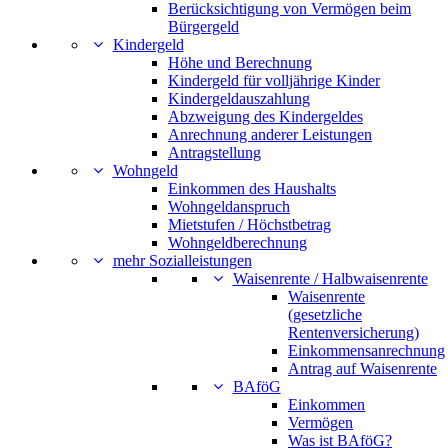
Berücksichtigung von Vermögen beim
Bürgergeld
Kindergeld
Höhe und Berechnung
Kindergeld für volljährige Kinder
Kindergeldauszahlung
Abzweigung des Kindergeldes
Anrechnung anderer Leistungen
Antragstellung
Wohngeld
Einkommen des Haushalts
Wohngeldanspruch
Mietstufen / Höchstbetrag
Wohngeldberechnung
mehr Sozialleistungen
Waisenrente / Halbwaisenrente
Waisenrente
(gesetzliche
Rentenversicherung)
Einkommensanrechnung
Antrag auf Waisenrente
BAföG
Einkommen
Vermögen
Was ist BAföG?