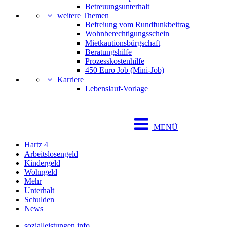
Betreuungsunterhalt
weitere Themen
Befreiung vom Rundfunkbeitrag
Wohnberechtigungsschein
Mietkautionsbürgschaft
Beratungshilfe
Prozesskostenhilfe
450 Euro Job (Mini-Job)
Karriere
Lebenslauf-Vorlage
MENÜ
Hartz 4
Arbeitslosengeld
Kindergeld
Wohngeld
Mehr
Unterhalt
Schulden
News
sozialleistungen.info