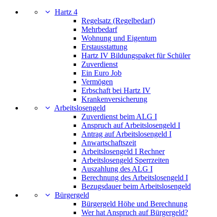
Hartz 4
Regelsatz (Regelbedarf)
Mehrbedarf
Wohnung und Eigentum
Erstausstattung
Hartz IV Bildungspaket für Schüler
Zuverdienst
Ein Euro Job
Vermögen
Erbschaft bei Hartz IV
Krankenversicherung
Arbeitslosengeld
Zuverdienst beim ALG I
Anspruch auf Arbeitslosengeld I
Antrag auf Arbeitslosengeld I
Anwartschaftszeit
Arbeitslosengeld I Rechner
Arbeitslosengeld Sperrzeiten
Auszahlung des ALG I
Berechnung des Arbeitslosengeld I
Bezugsdauer beim Arbeitslosengeld
Bürgergeld
Bürgergeld Höhe und Berechnung
Wer hat Anspruch auf Bürgergeld?