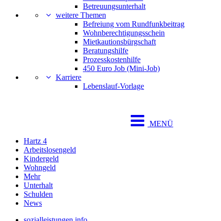
Betreuungsunterhalt
weitere Themen
Befreiung vom Rundfunkbeitrag
Wohnberechtigungsschein
Mietkautionsbürgschaft
Beratungshilfe
Prozesskostenhilfe
450 Euro Job (Mini-Job)
Karriere
Lebenslauf-Vorlage
MENÜ
Hartz 4
Arbeitslosengeld
Kindergeld
Wohngeld
Mehr
Unterhalt
Schulden
News
sozialleistungen.info