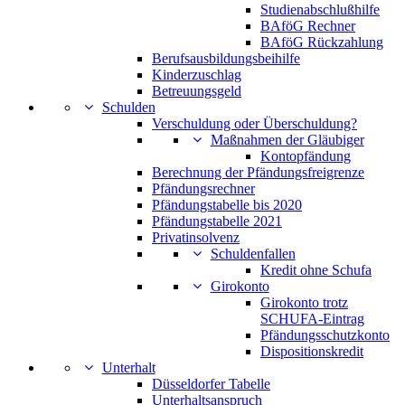
Studienabschlußhilfe
BAföG Rechner
BAföG Rückzahlung
Berufsausbildungsbeihilfe
Kinderzuschlag
Betreuungsgeld
Schulden
Verschuldung oder Überschuldung?
Maßnahmen der Gläubiger
Kontopfändung
Berechnung der Pfändungsfreigrenze
Pfändungsrechner
Pfändungstabelle bis 2020
Pfändungstabelle 2021
Privatinsolvenz
Schuldenfallen
Kredit ohne Schufa
Girokonto
Girokonto trotz
SCHUFA-Eintrag
Pfändungsschutzkonto
Dispositionskredit
Unterhalt
Düsseldorfer Tabelle
Unterhaltsanspruch