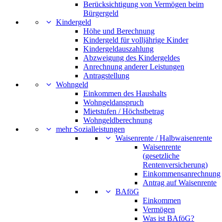
Berücksichtigung von Vermögen beim
Bürgergeld
Kindergeld
Höhe und Berechnung
Kindergeld für volljährige Kinder
Kindergeldauszahlung
Abzweigung des Kindergeldes
Anrechnung anderer Leistungen
Antragstellung
Wohngeld
Einkommen des Haushalts
Wohngeldanspruch
Mietstufen / Höchstbetrag
Wohngeldberechnung
mehr Sozialleistungen
Waisenrente / Halbwaisenrente
Waisenrente
(gesetzliche
Rentenversicherung)
Einkommensanrechnung
Antrag auf Waisenrente
BAföG
Einkommen
Vermögen
Was ist BAföG?