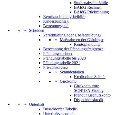
Studienabschlußhilfe
BAföG Rechner
BAföG Rückzahlung
Berufsausbildungsbeihilfe
Kinderzuschlag
Betreuungsgeld
Schulden
Verschuldung oder Überschuldung?
Maßnahmen der Gläubiger
Kontopfändung
Berechnung der Pfändungsfreigrenze
Pfändungsrechner
Pfändungstabelle bis 2020
Pfändungstabelle 2021
Privatinsolvenz
Schuldenfallen
Kredit ohne Schufa
Girokonto
Girokonto trotz
SCHUFA-Eintrag
Pfändungsschutzkonto
Dispositionskredit
Unterhalt
Düsseldorfer Tabelle
Unterhaltsanspruch