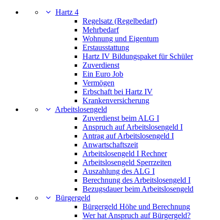
Hartz 4
Regelsatz (Regelbedarf)
Mehrbedarf
Wohnung und Eigentum
Erstausstattung
Hartz IV Bildungspaket für Schüler
Zuverdienst
Ein Euro Job
Vermögen
Erbschaft bei Hartz IV
Krankenversicherung
Arbeitslosengeld
Zuverdienst beim ALG I
Anspruch auf Arbeitslosengeld I
Antrag auf Arbeitslosengeld I
Anwartschaftszeit
Arbeitslosengeld I Rechner
Arbeitslosengeld Sperrzeiten
Auszahlung des ALG I
Berechnung des Arbeitslosengeld I
Bezugsdauer beim Arbeitslosengeld
Bürgergeld
Bürgergeld Höhe und Berechnung
Wer hat Anspruch auf Bürgergeld?