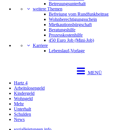
Betreuungsunterhalt
weitere Themen
Befreiung vom Rundfunkbeitrag
Wohnberechtigungsschein
Mietkautionsbürgschaft
Beratungshilfe
Prozesskostenhilfe
450 Euro Job (Mini-Job)
Karriere
Lebenslauf-Vorlage
MENÜ
Hartz 4
Arbeitslosengeld
Kindergeld
Wohngeld
Mehr
Unterhalt
Schulden
News
sozialleistungen.info