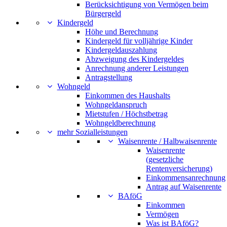
Berücksichtigung von Vermögen beim
Bürgergeld
Kindergeld
Höhe und Berechnung
Kindergeld für volljährige Kinder
Kindergeldauszahlung
Abzweigung des Kindergeldes
Anrechnung anderer Leistungen
Antragstellung
Wohngeld
Einkommen des Haushalts
Wohngeldanspruch
Mietstufen / Höchstbetrag
Wohngeldberechnung
mehr Sozialleistungen
Waisenrente / Halbwaisenrente
Waisenrente
(gesetzliche
Rentenversicherung)
Einkommensanrechnung
Antrag auf Waisenrente
BAföG
Einkommen
Vermögen
Was ist BAföG?