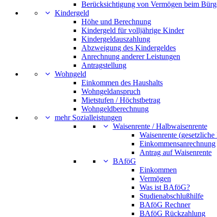
Berücksichtigung von Vermögen beim Bürg
Kindergeld
Höhe und Berechnung
Kindergeld für volljährige Kinder
Kindergeldauszahlung
Abzweigung des Kindergeldes
Anrechnung anderer Leistungen
Antragstellung
Wohngeld
Einkommen des Haushalts
Wohngeldanspruch
Mietstufen / Höchstbetrag
Wohngeldberechnung
mehr Sozialleistungen
Waisenrente / Halbwaisenrente
Waisenrente (gesetzliche
Einkommensanrechnung
Antrag auf Waisenrente
BAföG
Einkommen
Vermögen
Was ist BAföG?
Studienabschlußhilfe
BAföG Rechner
BAföG Rückzahlung