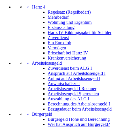
Hartz 4
Regelsatz (Regelbedarf)
Mehrbedarf
Wohnung und Eigentum
Erstausstattung
Hartz IV Bildungspaket für Schüler
Zuverdienst
Ein Euro Job
Vermögen
Erbschaft bei Hartz IV
Krankenversicherung
Arbeitslosengeld
Zuverdienst beim ALG I
Anspruch auf Arbeitslosengeld I
Antrag auf Arbeitslosengeld I
Anwartschaftszeit
Arbeitslosengeld I Rechner
Arbeitslosengeld Sperrzeiten
Auszahlung des ALG I
Berechnung des Arbeitslosengeld I
Bezugsdauer beim Arbeitslosengeld
Bürgergeld
Bürgergeld Höhe und Berechnung
Wer hat Anspruch auf Bürgergeld?