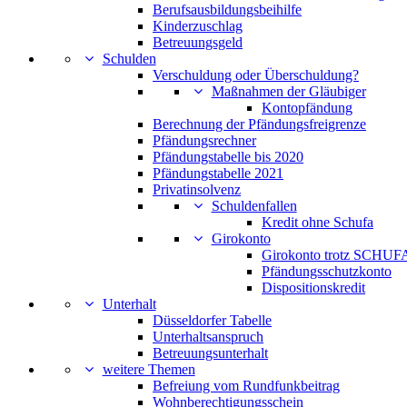
Berufsausbildungsbeihilfe
Kinderzuschlag
Betreuungsgeld
Schulden
Verschuldung oder Überschuldung?
Maßnahmen der Gläubiger
Kontopfändung
Berechnung der Pfändungsfreigrenze
Pfändungsrechner
Pfändungstabelle bis 2020
Pfändungstabelle 2021
Privatinsolvenz
Schuldenfallen
Kredit ohne Schufa
Girokonto
Girokonto trotz SCHUFA
Pfändungsschutzkonto
Dispositionskredit
Unterhalt
Düsseldorfer Tabelle
Unterhaltsanspruch
Betreuungsunterhalt
weitere Themen
Befreiung vom Rundfunkbeitrag
Wohnberechtigungsschein