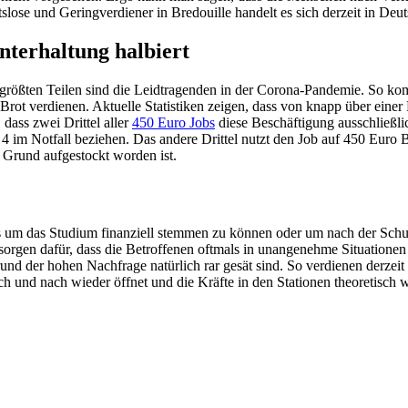
se und Geringverdiener in Bredouille handelt es sich derzeit in Deu
nterhaltung halbiert
rößten Teilen sind die Leidtragenden in der Corona-Pandemie. So komm
h Brot verdienen. Aktuelle Statistiken zeigen, dass von knapp über eine
dass zwei Drittel aller
450 Euro Jobs
diese Beschäftigung ausschließli
 im Notfall beziehen. Das andere Drittel nutzt den Job auf 450 Euro Ba
e Grund aufgestockt worden ist.
s um das Studium finanziell stemmen zu können oder um nach der Schule 
sorgen dafür, dass die Betroffenen oftmals in unangenehme Situationen
und der hohen Nachfrage natürlich rar gesät sind. So verdienen derzeit 
h und nach wieder öffnet und die Kräfte in den Stationen theoretisch