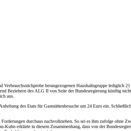
d Verbrauchsstichprobe herangezogenen Haushaltsgruppe lediglich 21 
nd Beziehern des ALG II von Seite der Bundesregierung künftig nicht
ich aus.
e Anhebung des Etats für Gaststättenbesuche um 24 Euro ein. Schließlic
orderungen durchaus nachvollziehen. So sei es ihm zufolge ohne Zweif
n-Kuhn erklärte in diesem Zusammenhang, dass von der Bundesregieru