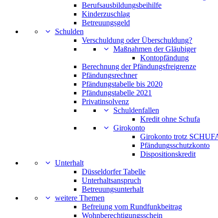
Berufsausbildungsbeihilfe
Kinderzuschlag
Betreuungsgeld
Schulden
Verschuldung oder Überschuldung?
Maßnahmen der Gläubiger
Kontopfändung
Berechnung der Pfändungsfreigrenze
Pfändungsrechner
Pfändungstabelle bis 2020
Pfändungstabelle 2021
Privatinsolvenz
Schuldenfallen
Kredit ohne Schufa
Girokonto
Girokonto trotz SCHUFA
Pfändungsschutzkonto
Dispositionskredit
Unterhalt
Düsseldorfer Tabelle
Unterhaltsanspruch
Betreuungsunterhalt
weitere Themen
Befreiung vom Rundfunkbeitrag
Wohnberechtigungsschein