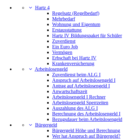
Hartz 4
Regelsatz (Regelbedarf)
Mehrbedarf
Wohnung und Eigentum
Erstausstattung
Hartz IV Bildungspaket für Schüler
Zuverdienst
Ein Euro Job
Vermögen
Erbschaft bei Hartz IV
Krankenversicherung
Arbeitslosengeld
Zuverdienst beim ALG I
Anspruch auf Arbeitslosengeld I
Antrag auf Arbeitslosengeld I
Anwartschaftszeit
Arbeitslosengeld I Rechner
Arbeitslosengeld Sperrzeiten
Auszahlung des ALG I
Berechnung des Arbeitslosengeld I
Bezugsdauer beim Arbeitslosengeld
Bürgergeld
Bürgergeld Höhe und Berechnung
Wer hat Anspruch auf Bürgergeld?