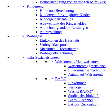
Berücksichtigung von Vermögen beim Bürg
Kindergeld
Höhe und Berechnung
Kindergeld für volljährige Kinder
Kindergeldauszahlung
Abzweigung des Kindergeldes
Anrechnung anderer Leistungen
Antragstellung
Wohngeld
Einkommen des Haushalts
Wohngeldanspruch
Mietstufen / Höchstbetrag
Wohngeldberechnung
mehr Sozialleistungen
Waisenrente / Halbwaisenrente
Waisenrente (gesetzliche
Einkommensanrechnung
Antrag auf Waisenrente
BAföG
Einkommen
Vermögen
Was ist BAföG?
Studienabschlußhilfe
BAföG Rechner
BAföG Rückzahlung