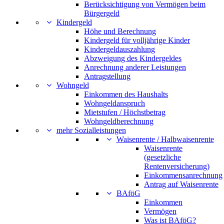
Berücksichtigung von Vermögen beim
Bürgergeld
Kindergeld
Höhe und Berechnung
Kindergeld für volljährige Kinder
Kindergeldauszahlung
Abzweigung des Kindergeldes
Anrechnung anderer Leistungen
Antragstellung
Wohngeld
Einkommen des Haushalts
Wohngeldanspruch
Mietstufen / Höchstbetrag
Wohngeldberechnung
mehr Sozialleistungen
Waisenrente / Halbwaisenrente
Waisenrente
(gesetzliche
Rentenversicherung)
Einkommensanrechnung
Antrag auf Waisenrente
BAföG
Einkommen
Vermögen
Was ist BAföG?