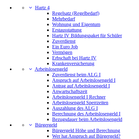
Hartz 4
Regelsatz (Regelbedarf)
Mehrbedarf
Wohnung und Eigentum
Erstausstattung
Hartz IV Bildungspaket für Schüler
Zuverdienst
Ein Euro Job
Vermögen
Erbschaft bei Hartz IV
Krankenversicherung
Arbeitslosengeld
Zuverdienst beim ALG I
Anspruch auf Arbeitslosengeld I
Antrag auf Arbeitslosengeld I
Anwartschaftszeit
Arbeitslosengeld I Rechner
Arbeitslosengeld Sperrzeiten
Auszahlung des ALG I
Berechnung des Arbeitslosengeld I
Bezugsdauer beim Arbeitslosengeld
Bürgergeld
Bürgergeld Höhe und Berechnung
Wer hat Anspruch auf Bürgergeld?