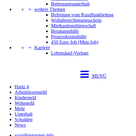
Betreuungsunterhalt
weitere Themen
Befreiung vom Rundfunkbeitrag
Wohnberechtigungsschein
Mietkautionsbürgschaft
Beratungshilfe
Prozesskostenhilfe
450 Euro Job (Mini-Job)
Karriere
Lebenslauf-Vorlage
MENÜ
Hartz 4
Arbeitslosengeld
Kindergeld
Wohngeld
Mehr
Unterhalt
Schulden
News
sozialleistungen.info