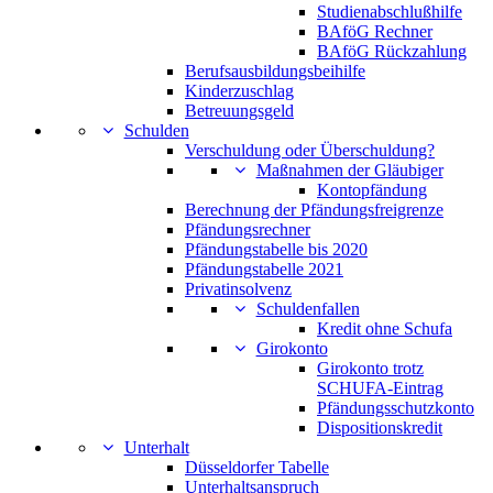
Studienabschlußhilfe
BAföG Rechner
BAföG Rückzahlung
Berufsausbildungsbeihilfe
Kinderzuschlag
Betreuungsgeld
Schulden
Verschuldung oder Überschuldung?
Maßnahmen der Gläubiger
Kontopfändung
Berechnung der Pfändungsfreigrenze
Pfändungsrechner
Pfändungstabelle bis 2020
Pfändungstabelle 2021
Privatinsolvenz
Schuldenfallen
Kredit ohne Schufa
Girokonto
Girokonto trotz
SCHUFA-Eintrag
Pfändungsschutzkonto
Dispositionskredit
Unterhalt
Düsseldorfer Tabelle
Unterhaltsanspruch