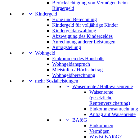
Berücksichtigung von Vermögen beim
Bürgergeld
Kindergeld
Höhe und Berechnung
Kindergeld für volljährige Kinder
Kindergeldauszahlung
Abzweigung des Kindergeldes
Anrechnung anderer Leistungen
Antragstellung
Wohngeld
Einkommen des Haushalts
Wohngeldanspruch
Mietstufen / Höchstbetrag
Wohngeldberechnung
mehr Sozialleistungen
Waisenrente / Halbwaisenrente
Waisenrente
(gesetzliche
Rentenversicherung)
Einkommensanrechnung
Antrag auf Waisenrente
BAföG
Einkommen
Vermögen
Was ist BAföG?