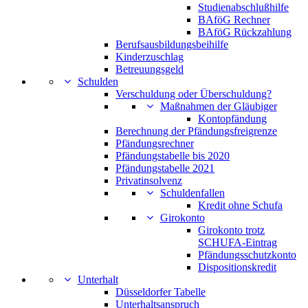
Studienabschlußhilfe
BAföG Rechner
BAföG Rückzahlung
Berufsausbildungsbeihilfe
Kinderzuschlag
Betreuungsgeld
Schulden
Verschuldung oder Überschuldung?
Maßnahmen der Gläubiger
Kontopfändung
Berechnung der Pfändungsfreigrenze
Pfändungsrechner
Pfändungstabelle bis 2020
Pfändungstabelle 2021
Privatinsolvenz
Schuldenfallen
Kredit ohne Schufa
Girokonto
Girokonto trotz
SCHUFA-Eintrag
Pfändungsschutzkonto
Dispositionskredit
Unterhalt
Düsseldorfer Tabelle
Unterhaltsanspruch