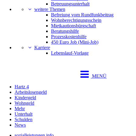
Betreuungsunterhalt
weitere Themen
Befreiung vom Rundfunkbeitrag
Wohnberechtigungsschein
Mietkautionsbürgschaft
Beratungshilfe
Prozesskostenhilfe
450 Euro Job (Mini-Job)
Karriere
Lebenslauf-Vorlage
MENÜ
Hartz 4
Arbeitslosengeld
Kindergeld
Wohngeld
Mehr
Unterhalt
Schulden
News
sozialleistungen.info