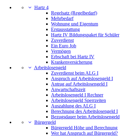
Hartz 4
Regelsatz (Regelbedarf)
Mehrbedarf
Wohnung und Eigentum
Erstausstattung
Hartz IV Bildungspaket für Schüler
Zuverdienst
Ein Euro Job
Vermögen
Erbschaft bei Hartz IV
Krankenversicherung
Arbeitslosengeld
Zuverdienst beim ALG I
Anspruch auf Arbeitslosengeld I
Antrag auf Arbeitslosengeld I
Anwartschaftszeit
Arbeitslosengeld I Rechner
Arbeitslosengeld Sperrzeiten
Auszahlung des ALG I
Berechnung des Arbeitslosengeld I
Bezugsdauer beim Arbeitslosengeld
Bürgergeld
Bürgergeld Höhe und Berechnung
Wer hat Anspruch auf Bürgergeld?