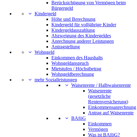
Berücksichtigung von Vermögen beim
Bürgergeld
Kindergeld
Höhe und Berechnung
Kindergeld für volljährige Kinder
Kindergeldauszahlung
Abzweigung des Kindergeldes
Anrechnung anderer Leistungen
Antragstellung
Wohngeld
Einkommen des Haushalts
Wohngeldanspruch
Mietstufen / Höchstbetrag
Wohngeldberechnung
mehr Sozialleistungen
Waisenrente / Halbwaisenrente
Waisenrente
(gesetzliche
Rentenversicherung)
Einkommensanrechnung
Antrag auf Waisenrente
BAföG
Einkommen
Vermögen
Was ist BAföG?