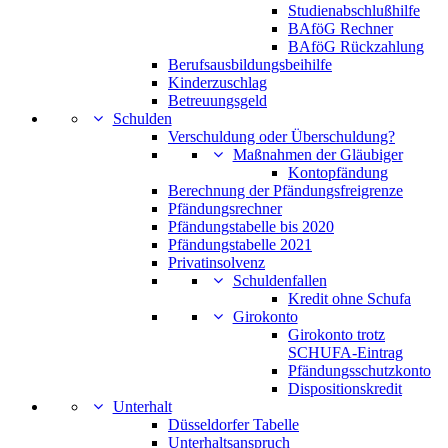
Studienabschlußhilfe
BAföG Rechner
BAföG Rückzahlung
Berufsausbildungsbeihilfe
Kinderzuschlag
Betreuungsgeld
Schulden
Verschuldung oder Überschuldung?
Maßnahmen der Gläubiger
Kontopfändung
Berechnung der Pfändungsfreigrenze
Pfändungsrechner
Pfändungstabelle bis 2020
Pfändungstabelle 2021
Privatinsolvenz
Schuldenfallen
Kredit ohne Schufa
Girokonto
Girokonto trotz
SCHUFA-Eintrag
Pfändungsschutzkonto
Dispositionskredit
Unterhalt
Düsseldorfer Tabelle
Unterhaltsanspruch