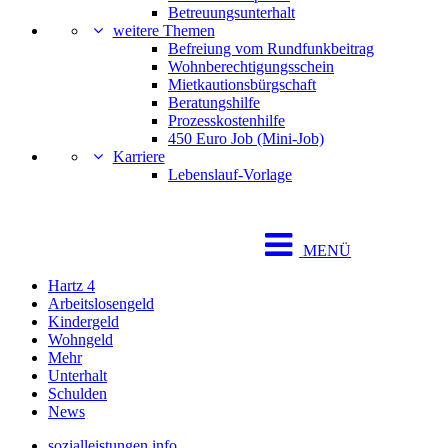
Betreuungsunterhalt
weitere Themen
Befreiung vom Rundfunkbeitrag
Wohnberechtigungsschein
Mietkautionsbürgschaft
Beratungshilfe
Prozesskostenhilfe
450 Euro Job (Mini-Job)
Karriere
Lebenslauf-Vorlage
MENÜ
Hartz 4
Arbeitslosengeld
Kindergeld
Wohngeld
Mehr
Unterhalt
Schulden
News
sozialleistungen.info