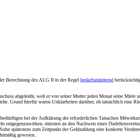
i der Berechnung des ALG II in der Regel
bedarfsmindernd
berücksichti
schuss abgelenht, weil er von seiner Mutter jeden Monat seine Miete 
delte. Grund hierfür waren Unklarheiten darüber, ob tatsächlich eine Rü
febedürftigen bei der Aufklärung der erforderlichen Tatsachen Mitwirku
eln entgegenzuwirken, müssten an den Nachweis eines Darlehensvertra
ohn spätestens zum Zeitpunkt der Geldzahlung eine konkrete Verabred
chtmäßig gewesen.