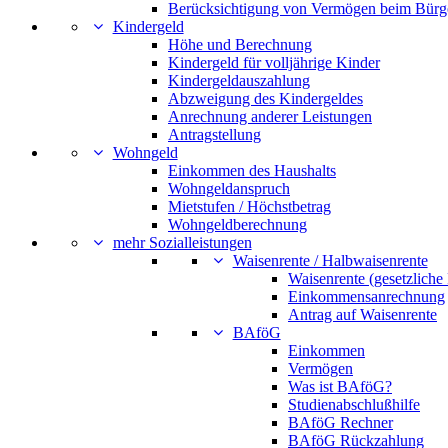
Berücksichtigung von Vermögen beim Bürg
Kindergeld
Höhe und Berechnung
Kindergeld für volljährige Kinder
Kindergeldauszahlung
Abzweigung des Kindergeldes
Anrechnung anderer Leistungen
Antragstellung
Wohngeld
Einkommen des Haushalts
Wohngeldanspruch
Mietstufen / Höchstbetrag
Wohngeldberechnung
mehr Sozialleistungen
Waisenrente / Halbwaisenrente
Waisenrente (gesetzliche
Einkommensanrechnung
Antrag auf Waisenrente
BAföG
Einkommen
Vermögen
Was ist BAföG?
Studienabschlußhilfe
BAföG Rechner
BAföG Rückzahlung