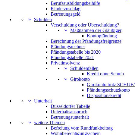
Berufsausbildungsbeihilfe
Kinderzuschlag
Betreuungsgeld
Schulden
Verschuldung oder Überschuldung?
Maßnahmen der Gläubiger
Kontopfändung
Berechnung der Pfändungsfreigrenze
Pfändungsrechner
Pfändungstabelle bis 2020
Pfändungstabelle 2021
Privatinsolvenz
Schuldenfallen
Kredit ohne Schufa
Girokonto
Girokonto trotz SCHUFA
Pfändungsschutzkonto
Dispositionskredit
Unterhalt
Düsseldorfer Tabelle
Unterhaltsanspruch
Betreuungsunterhalt
weitere Themen
Befreiung vom Rundfunkbeitrag
Wohnberechtigungsschein