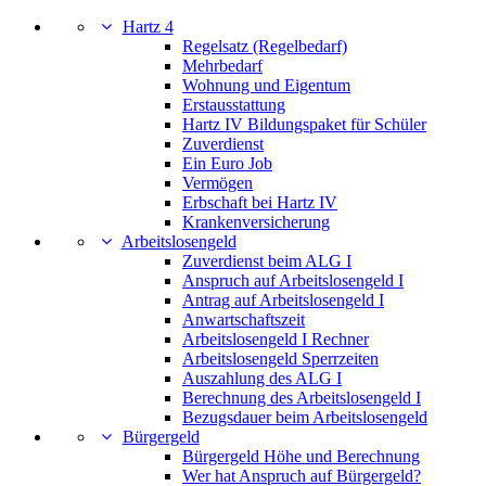
Hartz 4
Regelsatz (Regelbedarf)
Mehrbedarf
Wohnung und Eigentum
Erstausstattung
Hartz IV Bildungspaket für Schüler
Zuverdienst
Ein Euro Job
Vermögen
Erbschaft bei Hartz IV
Krankenversicherung
Arbeitslosengeld
Zuverdienst beim ALG I
Anspruch auf Arbeitslosengeld I
Antrag auf Arbeitslosengeld I
Anwartschaftszeit
Arbeitslosengeld I Rechner
Arbeitslosengeld Sperrzeiten
Auszahlung des ALG I
Berechnung des Arbeitslosengeld I
Bezugsdauer beim Arbeitslosengeld
Bürgergeld
Bürgergeld Höhe und Berechnung
Wer hat Anspruch auf Bürgergeld?