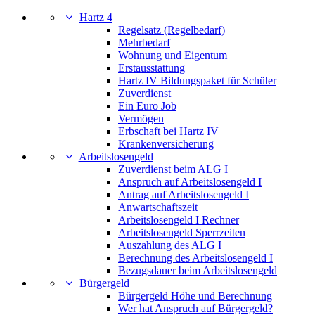
Hartz 4
Regelsatz (Regelbedarf)
Mehrbedarf
Wohnung und Eigentum
Erstausstattung
Hartz IV Bildungspaket für Schüler
Zuverdienst
Ein Euro Job
Vermögen
Erbschaft bei Hartz IV
Krankenversicherung
Arbeitslosengeld
Zuverdienst beim ALG I
Anspruch auf Arbeitslosengeld I
Antrag auf Arbeitslosengeld I
Anwartschaftszeit
Arbeitslosengeld I Rechner
Arbeitslosengeld Sperrzeiten
Auszahlung des ALG I
Berechnung des Arbeitslosengeld I
Bezugsdauer beim Arbeitslosengeld
Bürgergeld
Bürgergeld Höhe und Berechnung
Wer hat Anspruch auf Bürgergeld?