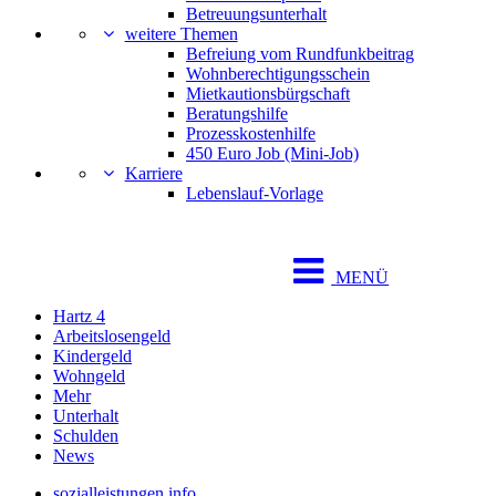
Betreuungsunterhalt
weitere Themen
Befreiung vom Rundfunkbeitrag
Wohnberechtigungsschein
Mietkautionsbürgschaft
Beratungshilfe
Prozesskostenhilfe
450 Euro Job (Mini-Job)
Karriere
Lebenslauf-Vorlage
MENÜ
Hartz 4
Arbeitslosengeld
Kindergeld
Wohngeld
Mehr
Unterhalt
Schulden
News
sozialleistungen.info