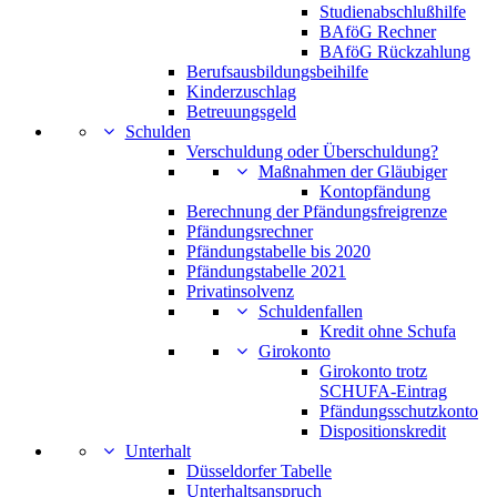
Studienabschlußhilfe
BAföG Rechner
BAföG Rückzahlung
Berufsausbildungsbeihilfe
Kinderzuschlag
Betreuungsgeld
Schulden
Verschuldung oder Überschuldung?
Maßnahmen der Gläubiger
Kontopfändung
Berechnung der Pfändungsfreigrenze
Pfändungsrechner
Pfändungstabelle bis 2020
Pfändungstabelle 2021
Privatinsolvenz
Schuldenfallen
Kredit ohne Schufa
Girokonto
Girokonto trotz
SCHUFA-Eintrag
Pfändungsschutzkonto
Dispositionskredit
Unterhalt
Düsseldorfer Tabelle
Unterhaltsanspruch