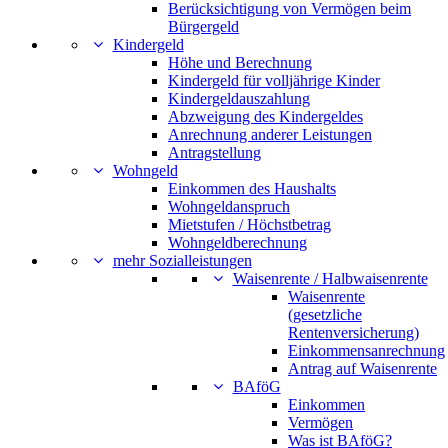
Berücksichtigung von Vermögen beim
Bürgergeld
Kindergeld
Höhe und Berechnung
Kindergeld für volljährige Kinder
Kindergeldauszahlung
Abzweigung des Kindergeldes
Anrechnung anderer Leistungen
Antragstellung
Wohngeld
Einkommen des Haushalts
Wohngeldanspruch
Mietstufen / Höchstbetrag
Wohngeldberechnung
mehr Sozialleistungen
Waisenrente / Halbwaisenrente
Waisenrente
(gesetzliche
Rentenversicherung)
Einkommensanrechnung
Antrag auf Waisenrente
BAföG
Einkommen
Vermögen
Was ist BAföG?