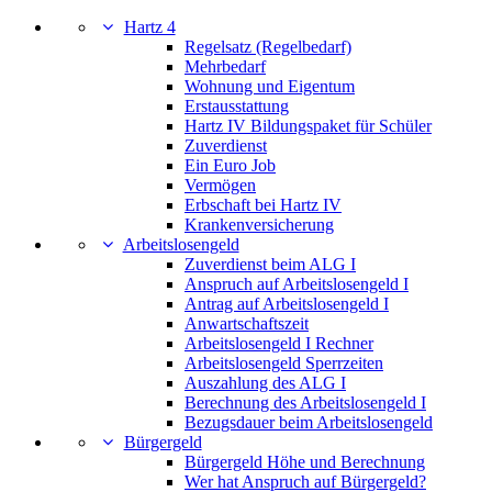
Hartz 4
Regelsatz (Regelbedarf)
Mehrbedarf
Wohnung und Eigentum
Erstausstattung
Hartz IV Bildungspaket für Schüler
Zuverdienst
Ein Euro Job
Vermögen
Erbschaft bei Hartz IV
Krankenversicherung
Arbeitslosengeld
Zuverdienst beim ALG I
Anspruch auf Arbeitslosengeld I
Antrag auf Arbeitslosengeld I
Anwartschaftszeit
Arbeitslosengeld I Rechner
Arbeitslosengeld Sperrzeiten
Auszahlung des ALG I
Berechnung des Arbeitslosengeld I
Bezugsdauer beim Arbeitslosengeld
Bürgergeld
Bürgergeld Höhe und Berechnung
Wer hat Anspruch auf Bürgergeld?