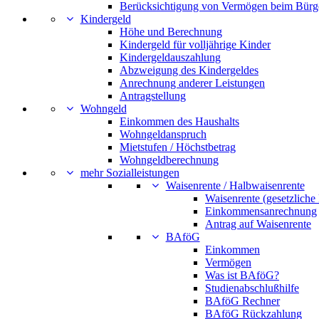
Berücksichtigung von Vermögen beim Bürg
Kindergeld
Höhe und Berechnung
Kindergeld für volljährige Kinder
Kindergeldauszahlung
Abzweigung des Kindergeldes
Anrechnung anderer Leistungen
Antragstellung
Wohngeld
Einkommen des Haushalts
Wohngeldanspruch
Mietstufen / Höchstbetrag
Wohngeldberechnung
mehr Sozialleistungen
Waisenrente / Halbwaisenrente
Waisenrente (gesetzliche
Einkommensanrechnung
Antrag auf Waisenrente
BAföG
Einkommen
Vermögen
Was ist BAföG?
Studienabschlußhilfe
BAföG Rechner
BAföG Rückzahlung