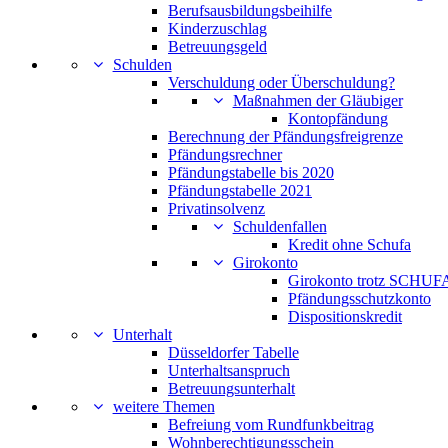
Berufsausbildungsbeihilfe
Kinderzuschlag
Betreuungsgeld
Schulden
Verschuldung oder Überschuldung?
Maßnahmen der Gläubiger
Kontopfändung
Berechnung der Pfändungsfreigrenze
Pfändungsrechner
Pfändungstabelle bis 2020
Pfändungstabelle 2021
Privatinsolvenz
Schuldenfallen
Kredit ohne Schufa
Girokonto
Girokonto trotz SCHUFA
Pfändungsschutzkonto
Dispositionskredit
Unterhalt
Düsseldorfer Tabelle
Unterhaltsanspruch
Betreuungsunterhalt
weitere Themen
Befreiung vom Rundfunkbeitrag
Wohnberechtigungsschein