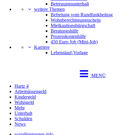
Betreuungsunterhalt
weitere Themen
Befreiung vom Rundfunkbeitrag
Wohnberechtigungsschein
Mietkautionsbürgschaft
Beratungshilfe
Prozesskostenhilfe
450 Euro Job (Mini-Job)
Karriere
Lebenslauf-Vorlage
MENÜ
Hartz 4
Arbeitslosengeld
Kindergeld
Wohngeld
Mehr
Unterhalt
Schulden
News
sozialleistungen.info