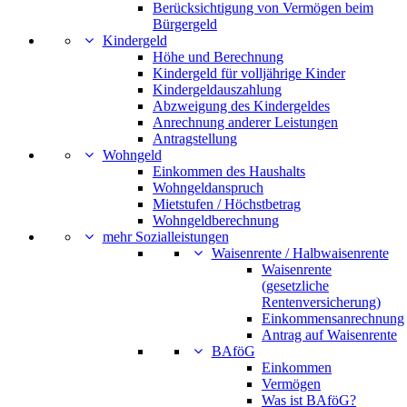
Berücksichtigung von Vermögen beim
Bürgergeld
Kindergeld
Höhe und Berechnung
Kindergeld für volljährige Kinder
Kindergeldauszahlung
Abzweigung des Kindergeldes
Anrechnung anderer Leistungen
Antragstellung
Wohngeld
Einkommen des Haushalts
Wohngeldanspruch
Mietstufen / Höchstbetrag
Wohngeldberechnung
mehr Sozialleistungen
Waisenrente / Halbwaisenrente
Waisenrente
(gesetzliche
Rentenversicherung)
Einkommensanrechnung
Antrag auf Waisenrente
BAföG
Einkommen
Vermögen
Was ist BAföG?