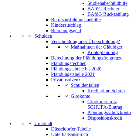
Studienabschlußhilfe
BAföG Rechner
BAföG Rückzahlung
Berufsausbildungsbeihilfe
Kinderzuschlag
Betreuungsgeld
Schulden
Verschuldung oder Überschuldung?
Maßnahmen der Gläubiger
Kontopfändung
Berechnung der Pfändungsfreigrenze
Pfändungsrechner
Pfändungstabelle bis 2020
Pfändungstabelle 2021
Privatinsolvenz
Schuldenfallen
Kredit ohne Schufa
Girokonto
Girokonto trotz
SCHUFA-Eintrag
Pfändungsschutzkonto
Dispositionskredit
Unterhalt
Düsseldorfer Tabelle
Unterhaltsanspruch