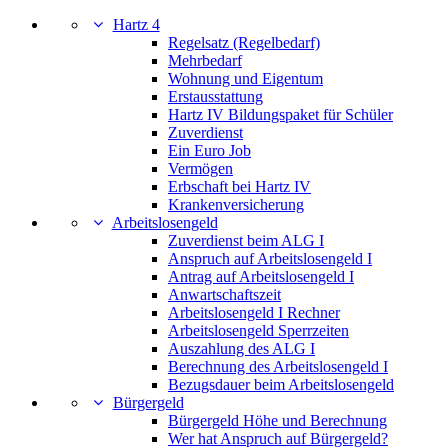
Hartz 4
Regelsatz (Regelbedarf)
Mehrbedarf
Wohnung und Eigentum
Erstausstattung
Hartz IV Bildungspaket für Schüler
Zuverdienst
Ein Euro Job
Vermögen
Erbschaft bei Hartz IV
Krankenversicherung
Arbeitslosengeld
Zuverdienst beim ALG I
Anspruch auf Arbeitslosengeld I
Antrag auf Arbeitslosengeld I
Anwartschaftszeit
Arbeitslosengeld I Rechner
Arbeitslosengeld Sperrzeiten
Auszahlung des ALG I
Berechnung des Arbeitslosengeld I
Bezugsdauer beim Arbeitslosengeld
Bürgergeld
Bürgergeld Höhe und Berechnung
Wer hat Anspruch auf Bürgergeld?