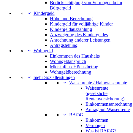
Berücksichtigung von Vermögen beim
Bürgergeld
Kindergeld
Höhe und Berechnung
Kindergeld für volljährige Kinder
Kindergeldauszahlung
Abzweigung des Kindergeldes
Anrechnung anderer Leistungen
Antragstellung
Wohngeld
Einkommen des Haushalts
Wohngeldanspruch
Mietstufen / Höchstbetrag
Wohngeldberechnung
mehr Sozialleistungen
Waisenrente / Halbwaisenrente
Waisenrente
(gesetzliche
Rentenversicherung)
Einkommensanrechnung
Antrag auf Waisenrente
BAföG
Einkommen
Vermögen
Was ist BAföG?