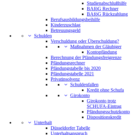
Studienabschlußhilfe
BAföG Rechner
BAföG Rückzahlung
Berufsausbildungsbeihilfe
Kinderzuschlag
Betreuungsgeld
Schulden
Verschuldung oder Überschuldung?
Maßnahmen der Gläubiger
Kontopfändung
Berechnung der Pfändungsfreigrenze
Pfändungsrechner
Pfändungstabelle bis 2020
Pfändungstabelle 2021
Privatinsolvenz
Schuldenfallen
Kredit ohne Schufa
Girokonto
Girokonto trotz
SCHUFA-Eintrag
Pfändungsschutzkonto
Dispositionskredit
Unterhalt
Düsseldorfer Tabelle
Unterhaltsanspruch