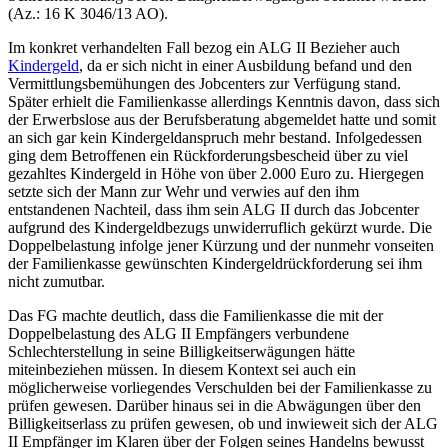
(Az.: 16 K 3046/13 AO).
Im konkret verhandelten Fall bezog ein ALG II Bezieher auch
Kindergeld
, da er sich nicht in einer Ausbildung befand und den
Vermittlungsbemühungen des Jobcenters zur Verfügung stand.
Später erhielt die Familienkasse allerdings Kenntnis davon, dass sich
der Erwerbslose aus der Berufsberatung abgemeldet hatte und somit
an sich gar kein Kindergeldanspruch mehr bestand. Infolgedessen
ging dem Betroffenen ein Rückforderungsbescheid über zu viel
gezahltes Kindergeld in Höhe von über 2.000 Euro zu. Hiergegen
setzte sich der Mann zur Wehr und verwies auf den ihm
entstandenen Nachteil, dass ihm sein ALG II durch das Jobcenter
aufgrund des Kindergeldbezugs unwiderruflich gekürzt wurde. Die
Doppelbelastung infolge jener Kürzung und der nunmehr vonseiten
der Familienkasse gewünschten Kindergeldrückforderung sei ihm
nicht zumutbar.
Das FG machte deutlich, dass die Familienkasse die mit der
Doppelbelastung des ALG II Empfängers verbundene
Schlechterstellung in seine Billigkeitserwägungen hätte
miteinbeziehen müssen. In diesem Kontext sei auch ein
möglicherweise vorliegendes Verschulden bei der Familienkasse zu
prüfen gewesen. Darüber hinaus sei in die Abwägungen über den
Billigkeitserlass zu prüfen gewesen, ob und inwieweit sich der ALG
II Empfänger im Klaren über der Folgen seines Handelns bewusst