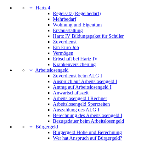
Hartz 4
Regelsatz (Regelbedarf)
Mehrbedarf
Wohnung und Eigentum
Erstausstattung
Hartz IV Bildungspaket für Schüler
Zuverdienst
Ein Euro Job
Vermögen
Erbschaft bei Hartz IV
Krankenversicherung
Arbeitslosengeld
Zuverdienst beim ALG I
Anspruch auf Arbeitslosengeld I
Antrag auf Arbeitslosengeld I
Anwartschaftszeit
Arbeitslosengeld I Rechner
Arbeitslosengeld Sperrzeiten
Auszahlung des ALG I
Berechnung des Arbeitslosengeld I
Bezugsdauer beim Arbeitslosengeld
Bürgergeld
Bürgergeld Höhe und Berechnung
Wer hat Anspruch auf Bürgergeld?