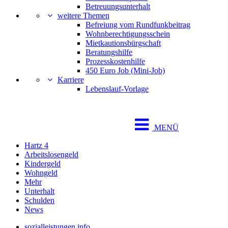
Betreuungsunterhalt
weitere Themen
Befreiung vom Rundfunkbeitrag
Wohnberechtigungsschein
Mietkautionsbürgschaft
Beratungshilfe
Prozesskostenhilfe
450 Euro Job (Mini-Job)
Karriere
Lebenslauf-Vorlage
MENÜ
Hartz 4
Arbeitslosengeld
Kindergeld
Wohngeld
Mehr
Unterhalt
Schulden
News
sozialleistungen.info