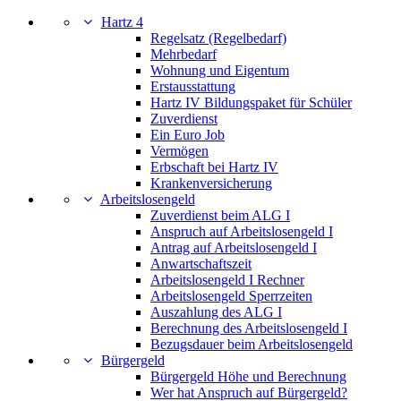
Hartz 4
Regelsatz (Regelbedarf)
Mehrbedarf
Wohnung und Eigentum
Erstausstattung
Hartz IV Bildungspaket für Schüler
Zuverdienst
Ein Euro Job
Vermögen
Erbschaft bei Hartz IV
Krankenversicherung
Arbeitslosengeld
Zuverdienst beim ALG I
Anspruch auf Arbeitslosengeld I
Antrag auf Arbeitslosengeld I
Anwartschaftszeit
Arbeitslosengeld I Rechner
Arbeitslosengeld Sperrzeiten
Auszahlung des ALG I
Berechnung des Arbeitslosengeld I
Bezugsdauer beim Arbeitslosengeld
Bürgergeld
Bürgergeld Höhe und Berechnung
Wer hat Anspruch auf Bürgergeld?