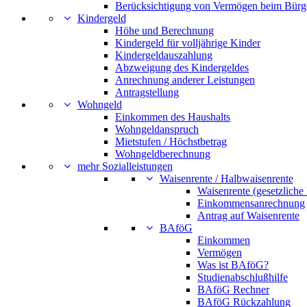
Berücksichtigung von Vermögen beim Bürg
Kindergeld
Höhe und Berechnung
Kindergeld für volljährige Kinder
Kindergeldauszahlung
Abzweigung des Kindergeldes
Anrechnung anderer Leistungen
Antragstellung
Wohngeld
Einkommen des Haushalts
Wohngeldanspruch
Mietstufen / Höchstbetrag
Wohngeldberechnung
mehr Sozialleistungen
Waisenrente / Halbwaisenrente
Waisenrente (gesetzliche
Einkommensanrechnung
Antrag auf Waisenrente
BAföG
Einkommen
Vermögen
Was ist BAföG?
Studienabschlußhilfe
BAföG Rechner
BAföG Rückzahlung