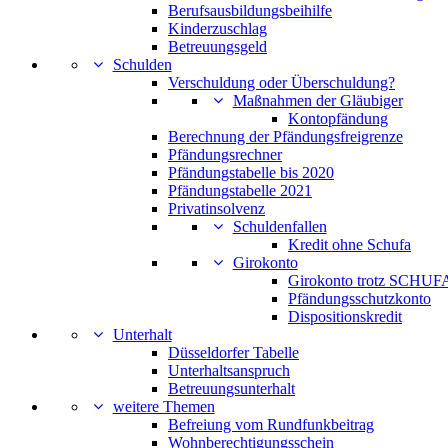
Berufsausbildungsbeihilfe
Kinderzuschlag
Betreuungsgeld
Schulden
Verschuldung oder Überschuldung?
Maßnahmen der Gläubiger
Kontopfändung
Berechnung der Pfändungsfreigrenze
Pfändungsrechner
Pfändungstabelle bis 2020
Pfändungstabelle 2021
Privatinsolvenz
Schuldenfallen
Kredit ohne Schufa
Girokonto
Girokonto trotz SCHUFA
Pfändungsschutzkonto
Dispositionskredit
Unterhalt
Düsseldorfer Tabelle
Unterhaltsanspruch
Betreuungsunterhalt
weitere Themen
Befreiung vom Rundfunkbeitrag
Wohnberechtigungsschein