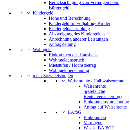
Berücksichtigung von Vermögen beim
Bürgergeld
Kindergeld
Höhe und Berechnung
Kindergeld für volljährige Kinder
Kindergeldauszahlung
Abzweigung des Kindergeldes
Anrechnung anderer Leistungen
Antragstellung
Wohngeld
Einkommen des Haushalts
Wohngeldanspruch
Mietstufen / Höchstbetrag
Wohngeldberechnung
mehr Sozialleistungen
Waisenrente / Halbwaisenrente
Waisenrente
(gesetzliche
Rentenversicherung)
Einkommensanrechnung
Antrag auf Waisenrente
BAföG
Einkommen
Vermögen
Was ist BAföG?