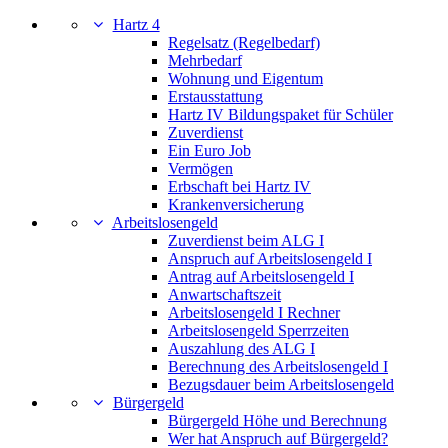
Hartz 4
Regelsatz (Regelbedarf)
Mehrbedarf
Wohnung und Eigentum
Erstausstattung
Hartz IV Bildungspaket für Schüler
Zuverdienst
Ein Euro Job
Vermögen
Erbschaft bei Hartz IV
Krankenversicherung
Arbeitslosengeld
Zuverdienst beim ALG I
Anspruch auf Arbeitslosengeld I
Antrag auf Arbeitslosengeld I
Anwartschaftszeit
Arbeitslosengeld I Rechner
Arbeitslosengeld Sperrzeiten
Auszahlung des ALG I
Berechnung des Arbeitslosengeld I
Bezugsdauer beim Arbeitslosengeld
Bürgergeld
Bürgergeld Höhe und Berechnung
Wer hat Anspruch auf Bürgergeld?