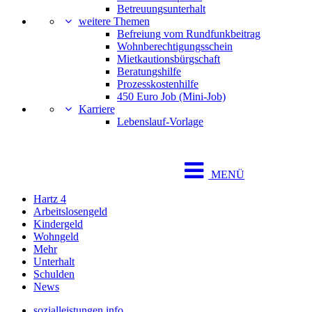
Betreuungsunterhalt
weitere Themen
Befreiung vom Rundfunkbeitrag
Wohnberechtigungsschein
Mietkautionsbürgschaft
Beratungshilfe
Prozesskostenhilfe
450 Euro Job (Mini-Job)
Karriere
Lebenslauf-Vorlage
MENÜ
Hartz 4
Arbeitslosengeld
Kindergeld
Wohngeld
Mehr
Unterhalt
Schulden
News
sozialleistungen.info