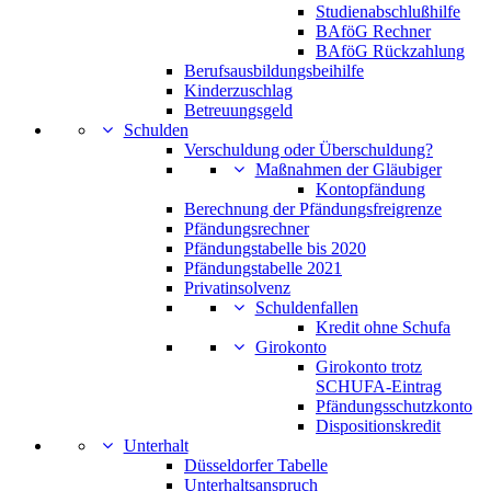
Studienabschlußhilfe
BAföG Rechner
BAföG Rückzahlung
Berufsausbildungsbeihilfe
Kinderzuschlag
Betreuungsgeld
Schulden
Verschuldung oder Überschuldung?
Maßnahmen der Gläubiger
Kontopfändung
Berechnung der Pfändungsfreigrenze
Pfändungsrechner
Pfändungstabelle bis 2020
Pfändungstabelle 2021
Privatinsolvenz
Schuldenfallen
Kredit ohne Schufa
Girokonto
Girokonto trotz
SCHUFA-Eintrag
Pfändungsschutzkonto
Dispositionskredit
Unterhalt
Düsseldorfer Tabelle
Unterhaltsanspruch