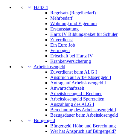
Hartz 4
Regelsatz (Regelbedarf)
Mehrbedarf
Wohnung und Eigentum
Erstausstattung
Hartz IV Bildungspaket für Schüler
Zuverdienst
Ein Euro Job
Vermögen
Erbschaft bei Hartz IV
Krankenversicherung
Arbeitslosengeld
Zuverdienst beim ALG I
Anspruch auf Arbeitslosengeld I
Antrag auf Arbeitslosengeld I
Anwartschaftszeit
Arbeitslosengeld I Rechner
Arbeitslosengeld Sperrzeiten
Auszahlung des ALG I
Berechnung des Arbeitslosengeld I
Bezugsdauer beim Arbeitslosengeld
Bürgergeld
Bürgergeld Höhe und Berechnung
Wer hat Anspruch auf Bürgergeld?