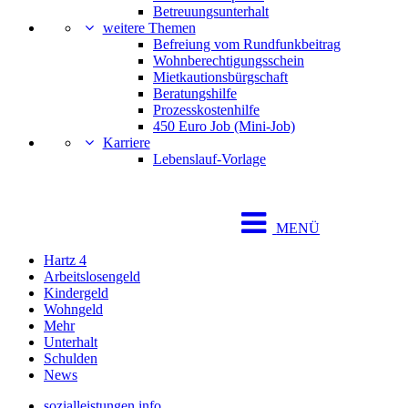
Betreuungsunterhalt
weitere Themen
Befreiung vom Rundfunkbeitrag
Wohnberechtigungsschein
Mietkautionsbürgschaft
Beratungshilfe
Prozesskostenhilfe
450 Euro Job (Mini-Job)
Karriere
Lebenslauf-Vorlage
MENÜ
Hartz 4
Arbeitslosengeld
Kindergeld
Wohngeld
Mehr
Unterhalt
Schulden
News
sozialleistungen.info