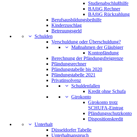
Studienabschlußhilfe
BAföG Rechner
BAföG Rückzahlung
Berufsausbildungsbeihilfe
Kinderzuschlag
Betreuungsgeld
Schulden
Verschuldung oder Überschuldung?
Maßnahmen der Gläubiger
Kontopfändung
Berechnung der Pfändungsfreigrenze
Pfändungsrechner
Pfändungstabelle bis 2020
Pfändungstabelle 2021
Privatinsolvenz
Schuldenfallen
Kredit ohne Schufa
Girokonto
Girokonto trotz
SCHUFA-Eintrag
Pfändungsschutzkonto
Dispositionskredit
Unterhalt
Düsseldorfer Tabelle
Unterhaltsanspruch