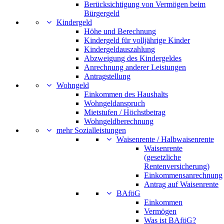
Berücksichtigung von Vermögen beim
Bürgergeld
Kindergeld
Höhe und Berechnung
Kindergeld für volljährige Kinder
Kindergeldauszahlung
Abzweigung des Kindergeldes
Anrechnung anderer Leistungen
Antragstellung
Wohngeld
Einkommen des Haushalts
Wohngeldanspruch
Mietstufen / Höchstbetrag
Wohngeldberechnung
mehr Sozialleistungen
Waisenrente / Halbwaisenrente
Waisenrente
(gesetzliche
Rentenversicherung)
Einkommensanrechnung
Antrag auf Waisenrente
BAföG
Einkommen
Vermögen
Was ist BAföG?