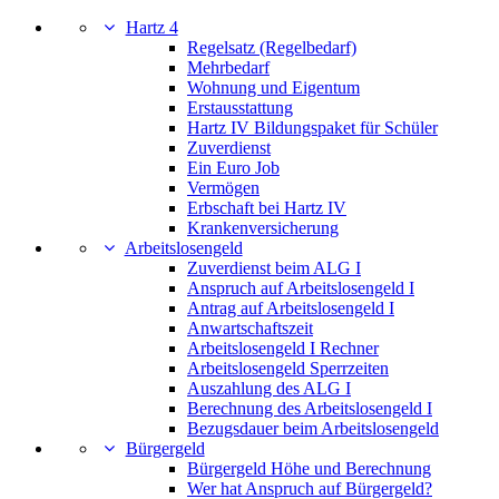
Hartz 4
Regelsatz (Regelbedarf)
Mehrbedarf
Wohnung und Eigentum
Erstausstattung
Hartz IV Bildungspaket für Schüler
Zuverdienst
Ein Euro Job
Vermögen
Erbschaft bei Hartz IV
Krankenversicherung
Arbeitslosengeld
Zuverdienst beim ALG I
Anspruch auf Arbeitslosengeld I
Antrag auf Arbeitslosengeld I
Anwartschaftszeit
Arbeitslosengeld I Rechner
Arbeitslosengeld Sperrzeiten
Auszahlung des ALG I
Berechnung des Arbeitslosengeld I
Bezugsdauer beim Arbeitslosengeld
Bürgergeld
Bürgergeld Höhe und Berechnung
Wer hat Anspruch auf Bürgergeld?