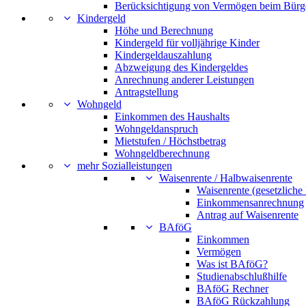
Berücksichtigung von Vermögen beim Bürg
Kindergeld
Höhe und Berechnung
Kindergeld für volljährige Kinder
Kindergeldauszahlung
Abzweigung des Kindergeldes
Anrechnung anderer Leistungen
Antragstellung
Wohngeld
Einkommen des Haushalts
Wohngeldanspruch
Mietstufen / Höchstbetrag
Wohngeldberechnung
mehr Sozialleistungen
Waisenrente / Halbwaisenrente
Waisenrente (gesetzliche
Einkommensanrechnung
Antrag auf Waisenrente
BAföG
Einkommen
Vermögen
Was ist BAföG?
Studienabschlußhilfe
BAföG Rechner
BAföG Rückzahlung