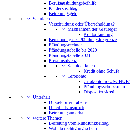
Berufsausbildungsbeihilfe
Kinderzuschlag
Betreuungsgeld
Schulden
Verschuldung oder Überschuldung?
Maßnahmen der Gläubiger
Kontopfändung
Berechnung der Pfändungsfreigrenze
Pfändungsrechner
Pfändungstabelle bis 2020
Pfändungstabelle 2021
Privatinsolvenz
Schuldenfallen
Kredit ohne Schufa
Girokonto
Girokonto trotz SCHUFA
Pfändungsschutzkonto
Dispositionskredit
Unterhalt
Düsseldorfer Tabelle
Unterhaltsanspruch
Betreuungsunterhalt
weitere Themen
Befreiung vom Rundfunkbeitrag
Wohnberechtigungsschein