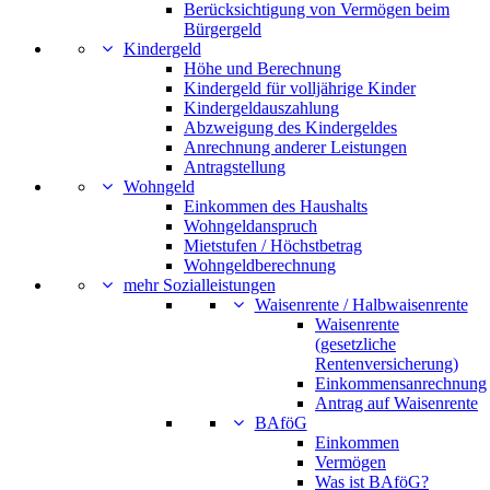
Berücksichtigung von Vermögen beim
Bürgergeld
Kindergeld
Höhe und Berechnung
Kindergeld für volljährige Kinder
Kindergeldauszahlung
Abzweigung des Kindergeldes
Anrechnung anderer Leistungen
Antragstellung
Wohngeld
Einkommen des Haushalts
Wohngeldanspruch
Mietstufen / Höchstbetrag
Wohngeldberechnung
mehr Sozialleistungen
Waisenrente / Halbwaisenrente
Waisenrente
(gesetzliche
Rentenversicherung)
Einkommensanrechnung
Antrag auf Waisenrente
BAföG
Einkommen
Vermögen
Was ist BAföG?