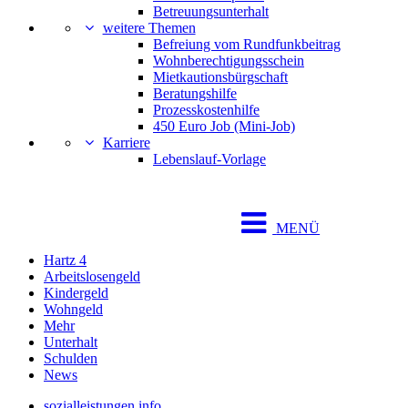
Betreuungsunterhalt
weitere Themen
Befreiung vom Rundfunkbeitrag
Wohnberechtigungsschein
Mietkautionsbürgschaft
Beratungshilfe
Prozesskostenhilfe
450 Euro Job (Mini-Job)
Karriere
Lebenslauf-Vorlage
MENÜ
Hartz 4
Arbeitslosengeld
Kindergeld
Wohngeld
Mehr
Unterhalt
Schulden
News
sozialleistungen.info