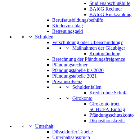
Studienabschlußhilfe
BAföG Rechner
BAföG Rückzahlung
Berufsausbildungsbeihilfe
Kinderzuschlag
Betreuungsgeld
Schulden
Verschuldung oder Überschuldung?
Maßnahmen der Gläubiger
Kontopfändung
Berechnung der Pfändungsfreigrenze
Pfändungsrechner
Pfändungstabelle bis 2020
Pfändungstabelle 2021
Privatinsolvenz
Schuldenfallen
Kredit ohne Schufa
Girokonto
Girokonto trotz
SCHUFA-Eintrag
Pfändungsschutzkonto
Dispositionskredit
Unterhalt
Düsseldorfer Tabelle
Unterhaltsanspruch