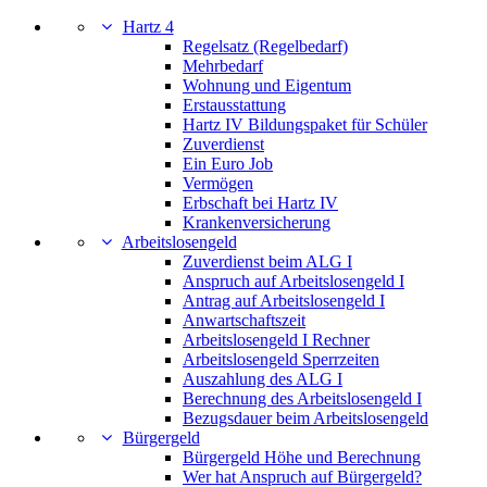
Hartz 4
Regelsatz (Regelbedarf)
Mehrbedarf
Wohnung und Eigentum
Erstausstattung
Hartz IV Bildungspaket für Schüler
Zuverdienst
Ein Euro Job
Vermögen
Erbschaft bei Hartz IV
Krankenversicherung
Arbeitslosengeld
Zuverdienst beim ALG I
Anspruch auf Arbeitslosengeld I
Antrag auf Arbeitslosengeld I
Anwartschaftszeit
Arbeitslosengeld I Rechner
Arbeitslosengeld Sperrzeiten
Auszahlung des ALG I
Berechnung des Arbeitslosengeld I
Bezugsdauer beim Arbeitslosengeld
Bürgergeld
Bürgergeld Höhe und Berechnung
Wer hat Anspruch auf Bürgergeld?