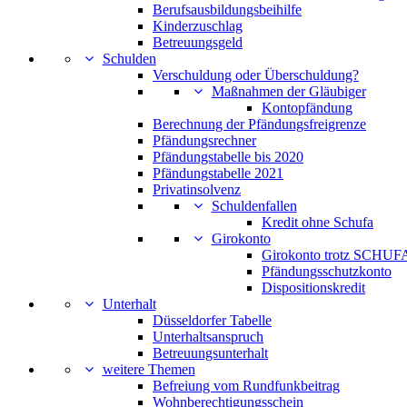
Berufsausbildungsbeihilfe
Kinderzuschlag
Betreuungsgeld
Schulden
Verschuldung oder Überschuldung?
Maßnahmen der Gläubiger
Kontopfändung
Berechnung der Pfändungsfreigrenze
Pfändungsrechner
Pfändungstabelle bis 2020
Pfändungstabelle 2021
Privatinsolvenz
Schuldenfallen
Kredit ohne Schufa
Girokonto
Girokonto trotz SCHUFA
Pfändungsschutzkonto
Dispositionskredit
Unterhalt
Düsseldorfer Tabelle
Unterhaltsanspruch
Betreuungsunterhalt
weitere Themen
Befreiung vom Rundfunkbeitrag
Wohnberechtigungsschein