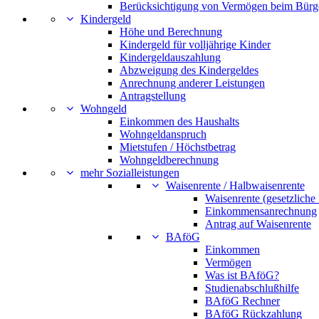
Berücksichtigung von Vermögen beim Bürg
Kindergeld
Höhe und Berechnung
Kindergeld für volljährige Kinder
Kindergeldauszahlung
Abzweigung des Kindergeldes
Anrechnung anderer Leistungen
Antragstellung
Wohngeld
Einkommen des Haushalts
Wohngeldanspruch
Mietstufen / Höchstbetrag
Wohngeldberechnung
mehr Sozialleistungen
Waisenrente / Halbwaisenrente
Waisenrente (gesetzliche
Einkommensanrechnung
Antrag auf Waisenrente
BAföG
Einkommen
Vermögen
Was ist BAföG?
Studienabschlußhilfe
BAföG Rechner
BAföG Rückzahlung