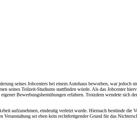
orderung seines Jobcenters bei einem Autohaus beworben, war jedoch n
hmen seines Teilzeit-Studiums stattfinden würde. Als das Jobcenter hi
gels eigener Bewerbungsbemühungen erfahren. Trotzdem wendete sich de
are Arbeit aufzunehmen, eindeutig verletzt wurde. Hiernach bestünde di
en Veranstaltung sei eben kein rechtfertigender Grund für das Nichters