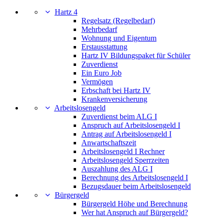
Hartz 4
Regelsatz (Regelbedarf)
Mehrbedarf
Wohnung und Eigentum
Erstausstattung
Hartz IV Bildungspaket für Schüler
Zuverdienst
Ein Euro Job
Vermögen
Erbschaft bei Hartz IV
Krankenversicherung
Arbeitslosengeld
Zuverdienst beim ALG I
Anspruch auf Arbeitslosengeld I
Antrag auf Arbeitslosengeld I
Anwartschaftszeit
Arbeitslosengeld I Rechner
Arbeitslosengeld Sperrzeiten
Auszahlung des ALG I
Berechnung des Arbeitslosengeld I
Bezugsdauer beim Arbeitslosengeld
Bürgergeld
Bürgergeld Höhe und Berechnung
Wer hat Anspruch auf Bürgergeld?