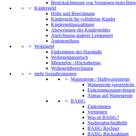
Berücksichtigung von Vermögen beim Bürg
Kindergeld
Höhe und Berechnung
Kindergeld für volljährige Kinder
Kindergeldauszahlung
Abzweigung des Kindergeldes
Anrechnung anderer Leistungen
Antragstellung
Wohngeld
Einkommen des Haushalts
Wohngeldanspruch
Mietstufen / Höchstbetrag
Wohngeldberechnung
mehr Sozialleistungen
Waisenrente / Halbwaisenrente
Waisenrente (gesetzliche
Einkommensanrechnung
Antrag auf Waisenrente
BAföG
Einkommen
Vermögen
Was ist BAföG?
Studienabschlußhilfe
BAföG Rechner
BAföG Rückzahlung