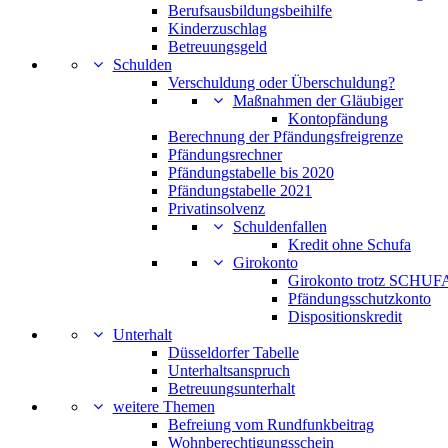
Berufsausbildungsbeihilfe
Kinderzuschlag
Betreuungsgeld
Schulden
Verschuldung oder Überschuldung?
Maßnahmen der Gläubiger
Kontopfändung
Berechnung der Pfändungsfreigrenze
Pfändungsrechner
Pfändungstabelle bis 2020
Pfändungstabelle 2021
Privatinsolvenz
Schuldenfallen
Kredit ohne Schufa
Girokonto
Girokonto trotz SCHUFA
Pfändungsschutzkonto
Dispositionskredit
Unterhalt
Düsseldorfer Tabelle
Unterhaltsanspruch
Betreuungsunterhalt
weitere Themen
Befreiung vom Rundfunkbeitrag
Wohnberechtigungsschein