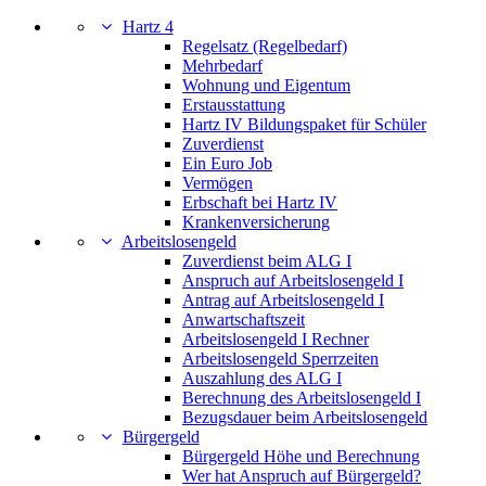
Hartz 4
Regelsatz (Regelbedarf)
Mehrbedarf
Wohnung und Eigentum
Erstausstattung
Hartz IV Bildungspaket für Schüler
Zuverdienst
Ein Euro Job
Vermögen
Erbschaft bei Hartz IV
Krankenversicherung
Arbeitslosengeld
Zuverdienst beim ALG I
Anspruch auf Arbeitslosengeld I
Antrag auf Arbeitslosengeld I
Anwartschaftszeit
Arbeitslosengeld I Rechner
Arbeitslosengeld Sperrzeiten
Auszahlung des ALG I
Berechnung des Arbeitslosengeld I
Bezugsdauer beim Arbeitslosengeld
Bürgergeld
Bürgergeld Höhe und Berechnung
Wer hat Anspruch auf Bürgergeld?