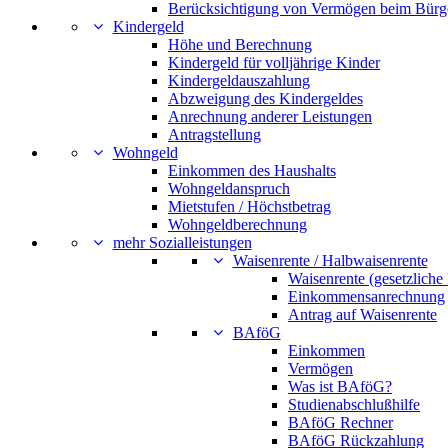
Berücksichtigung von Vermögen beim Bürg
Kindergeld
Höhe und Berechnung
Kindergeld für volljährige Kinder
Kindergeldauszahlung
Abzweigung des Kindergeldes
Anrechnung anderer Leistungen
Antragstellung
Wohngeld
Einkommen des Haushalts
Wohngeldanspruch
Mietstufen / Höchstbetrag
Wohngeldberechnung
mehr Sozialleistungen
Waisenrente / Halbwaisenrente
Waisenrente (gesetzliche
Einkommensanrechnung
Antrag auf Waisenrente
BAföG
Einkommen
Vermögen
Was ist BAföG?
Studienabschlußhilfe
BAföG Rechner
BAföG Rückzahlung