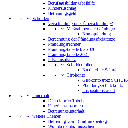
Berufsausbildungsbeihilfe
Kinderzuschlag
Betreuungsgeld
Schulden
Verschuldung oder Überschuldung?
Maßnahmen der Gläubiger
Kontopfändung
Berechnung der Pfändungsfreigrenze
Pfändungsrechner
Pfändungstabelle bis 2020
Pfändungstabelle 2021
Privatinsolvenz
Schuldenfallen
Kredit ohne Schufa
Girokonto
Girokonto trotz SCHUFA
Pfändungsschutzkonto
Dispositionskredit
Unterhalt
Düsseldorfer Tabelle
Unterhaltsanspruch
Betreuungsunterhalt
weitere Themen
Befreiung vom Rundfunkbeitrag
Wohnberechtigungsschein