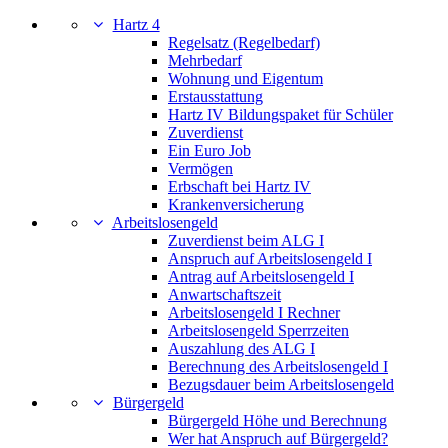
Hartz 4
Regelsatz (Regelbedarf)
Mehrbedarf
Wohnung und Eigentum
Erstausstattung
Hartz IV Bildungspaket für Schüler
Zuverdienst
Ein Euro Job
Vermögen
Erbschaft bei Hartz IV
Krankenversicherung
Arbeitslosengeld
Zuverdienst beim ALG I
Anspruch auf Arbeitslosengeld I
Antrag auf Arbeitslosengeld I
Anwartschaftszeit
Arbeitslosengeld I Rechner
Arbeitslosengeld Sperrzeiten
Auszahlung des ALG I
Berechnung des Arbeitslosengeld I
Bezugsdauer beim Arbeitslosengeld
Bürgergeld
Bürgergeld Höhe und Berechnung
Wer hat Anspruch auf Bürgergeld?