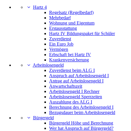
Hartz 4
Regelsatz (Regelbedarf)
Mehrbedarf
Wohnung und Eigentum
Erstausstattung
Hartz IV Bildungspaket für Schüler
Zuverdienst
Ein Euro Job
Vermögen
Erbschaft bei Hartz IV
Krankenversicherung
Arbeitslosengeld
Zuverdienst beim ALG I
Anspruch auf Arbeitslosengeld I
Antrag auf Arbeitslosengeld I
Anwartschaftszeit
Arbeitslosengeld I Rechner
Arbeitslosengeld Sperrzeiten
Auszahlung des ALG I
Berechnung des Arbeitslosengeld I
Bezugsdauer beim Arbeitslosengeld
Bürgergeld
Bürgergeld Höhe und Berechnung
Wer hat Anspruch auf Bürgergeld?