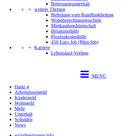
Betreuungsunterhalt
weitere Themen
Befreiung vom Rundfunkbeitrag
Wohnberechtigungsschein
Mietkautionsbürgschaft
Beratungshilfe
Prozesskostenhilfe
450 Euro Job (Mini-Job)
Karriere
Lebenslauf-Vorlage
MENÜ
Hartz 4
Arbeitslosengeld
Kindergeld
Wohngeld
Mehr
Unterhalt
Schulden
News
sozialleistungen.info