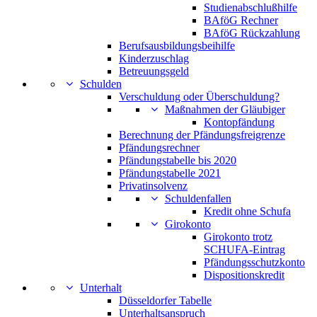
Studienabschlußhilfe
BAföG Rechner
BAföG Rückzahlung
Berufsausbildungsbeihilfe
Kinderzuschlag
Betreuungsgeld
Schulden
Verschuldung oder Überschuldung?
Maßnahmen der Gläubiger
Kontopfändung
Berechnung der Pfändungsfreigrenze
Pfändungsrechner
Pfändungstabelle bis 2020
Pfändungstabelle 2021
Privatinsolvenz
Schuldenfallen
Kredit ohne Schufa
Girokonto
Girokonto trotz
SCHUFA-Eintrag
Pfändungsschutzkonto
Dispositionskredit
Unterhalt
Düsseldorfer Tabelle
Unterhaltsanspruch