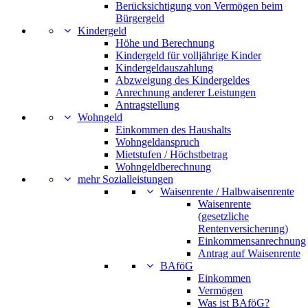
Berücksichtigung von Vermögen beim
Bürgergeld
Kindergeld
Höhe und Berechnung
Kindergeld für volljährige Kinder
Kindergeldauszahlung
Abzweigung des Kindergeldes
Anrechnung anderer Leistungen
Antragstellung
Wohngeld
Einkommen des Haushalts
Wohngeldanspruch
Mietstufen / Höchstbetrag
Wohngeldberechnung
mehr Sozialleistungen
Waisenrente / Halbwaisenrente
Waisenrente
(gesetzliche
Rentenversicherung)
Einkommensanrechnung
Antrag auf Waisenrente
BAföG
Einkommen
Vermögen
Was ist BAföG?