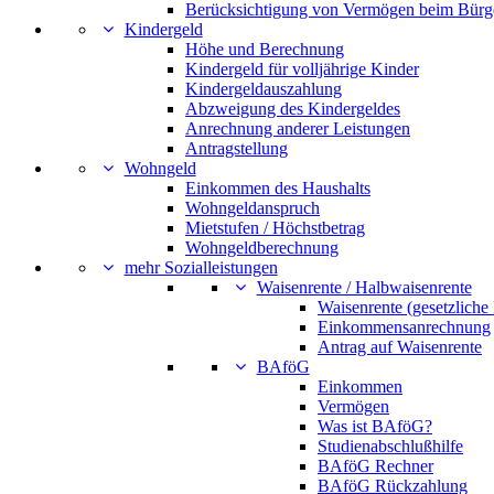
Berücksichtigung von Vermögen beim Bürg
Kindergeld
Höhe und Berechnung
Kindergeld für volljährige Kinder
Kindergeldauszahlung
Abzweigung des Kindergeldes
Anrechnung anderer Leistungen
Antragstellung
Wohngeld
Einkommen des Haushalts
Wohngeldanspruch
Mietstufen / Höchstbetrag
Wohngeldberechnung
mehr Sozialleistungen
Waisenrente / Halbwaisenrente
Waisenrente (gesetzliche
Einkommensanrechnung
Antrag auf Waisenrente
BAföG
Einkommen
Vermögen
Was ist BAföG?
Studienabschlußhilfe
BAföG Rechner
BAföG Rückzahlung