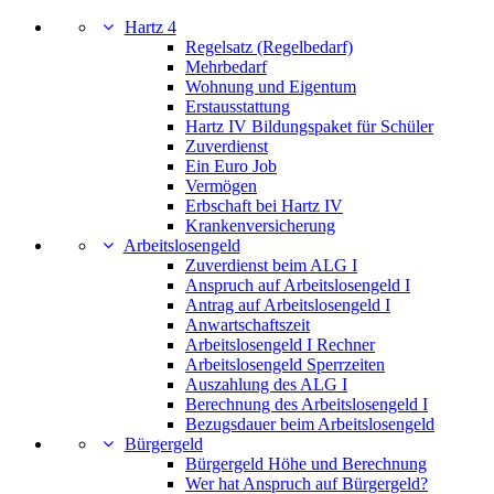
Hartz 4
Regelsatz (Regelbedarf)
Mehrbedarf
Wohnung und Eigentum
Erstausstattung
Hartz IV Bildungspaket für Schüler
Zuverdienst
Ein Euro Job
Vermögen
Erbschaft bei Hartz IV
Krankenversicherung
Arbeitslosengeld
Zuverdienst beim ALG I
Anspruch auf Arbeitslosengeld I
Antrag auf Arbeitslosengeld I
Anwartschaftszeit
Arbeitslosengeld I Rechner
Arbeitslosengeld Sperrzeiten
Auszahlung des ALG I
Berechnung des Arbeitslosengeld I
Bezugsdauer beim Arbeitslosengeld
Bürgergeld
Bürgergeld Höhe und Berechnung
Wer hat Anspruch auf Bürgergeld?