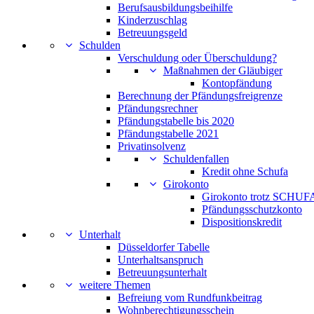
Berufsausbildungsbeihilfe
Kinderzuschlag
Betreuungsgeld
Schulden
Verschuldung oder Überschuldung?
Maßnahmen der Gläubiger
Kontopfändung
Berechnung der Pfändungsfreigrenze
Pfändungsrechner
Pfändungstabelle bis 2020
Pfändungstabelle 2021
Privatinsolvenz
Schuldenfallen
Kredit ohne Schufa
Girokonto
Girokonto trotz SCHUFA
Pfändungsschutzkonto
Dispositionskredit
Unterhalt
Düsseldorfer Tabelle
Unterhaltsanspruch
Betreuungsunterhalt
weitere Themen
Befreiung vom Rundfunkbeitrag
Wohnberechtigungsschein