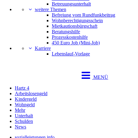
Betreuungsunterhalt
weitere Themen
Befreiung vom Rundfunkbeitrag
Wohnberechtigungsschein
Mietkautionsbürgschaft
Beratungshilfe
Prozesskostenhilfe
450 Euro Job (Mini-Job)
Karriere
Lebenslauf-Vorlage
MENÜ
Hartz 4
Arbeitslosengeld
Kindergeld
Wohngeld
Mehr
Unterhalt
Schulden
News
sozialleistungen.info