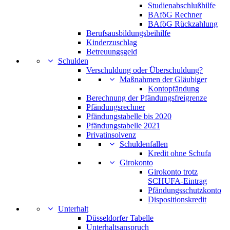
Studienabschlußhilfe
BAföG Rechner
BAföG Rückzahlung
Berufsausbildungsbeihilfe
Kinderzuschlag
Betreuungsgeld
Schulden
Verschuldung oder Überschuldung?
Maßnahmen der Gläubiger
Kontopfändung
Berechnung der Pfändungsfreigrenze
Pfändungsrechner
Pfändungstabelle bis 2020
Pfändungstabelle 2021
Privatinsolvenz
Schuldenfallen
Kredit ohne Schufa
Girokonto
Girokonto trotz
SCHUFA-Eintrag
Pfändungsschutzkonto
Dispositionskredit
Unterhalt
Düsseldorfer Tabelle
Unterhaltsanspruch