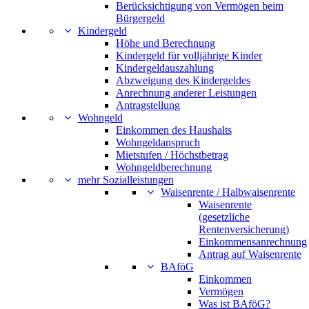
Berücksichtigung von Vermögen beim
Bürgergeld
Kindergeld
Höhe und Berechnung
Kindergeld für volljährige Kinder
Kindergeldauszahlung
Abzweigung des Kindergeldes
Anrechnung anderer Leistungen
Antragstellung
Wohngeld
Einkommen des Haushalts
Wohngeldanspruch
Mietstufen / Höchstbetrag
Wohngeldberechnung
mehr Sozialleistungen
Waisenrente / Halbwaisenrente
Waisenrente
(gesetzliche
Rentenversicherung)
Einkommensanrechnung
Antrag auf Waisenrente
BAföG
Einkommen
Vermögen
Was ist BAföG?