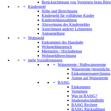
Berücksichtigung von Vermögen beim Bürg
Kindergeld
Höhe und Berechnung
Kindergeld für volljährige Kinder
Kindergeldauszahlung
Abzweigung des Kindergeldes
Anrechnung anderer Leistungen
Antragstellung
Wohngeld
Einkommen des Haushalts
Wohngeldanspruch
Mietstufen / Höchstbetrag
Wohngeldberechnung
mehr Sozialleistungen
Waisenrente / Halbwaisenrente
Waisenrente (gesetzliche
Einkommensanrechnung
Antrag auf Waisenrente
BAföG
Einkommen
Vermögen
Was ist BAföG?
Studienabschlußhilfe
BAföG Rechner
BAföG Rückzahlung