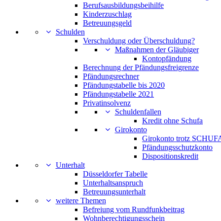
Berufsausbildungsbeihilfe
Kinderzuschlag
Betreuungsgeld
Schulden
Verschuldung oder Überschuldung?
Maßnahmen der Gläubiger
Kontopfändung
Berechnung der Pfändungsfreigrenze
Pfändungsrechner
Pfändungstabelle bis 2020
Pfändungstabelle 2021
Privatinsolvenz
Schuldenfallen
Kredit ohne Schufa
Girokonto
Girokonto trotz SCHUFA
Pfändungsschutzkonto
Dispositionskredit
Unterhalt
Düsseldorfer Tabelle
Unterhaltsanspruch
Betreuungsunterhalt
weitere Themen
Befreiung vom Rundfunkbeitrag
Wohnberechtigungsschein