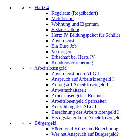
Hartz 4
Regelsatz (Regelbedarf)
Mehrbedarf
Wohnung und Eigentum
Erstausstattung
Hartz IV Bildungspaket für Schüler
Zuverdienst
Ein Euro Job
Vermögen
Erbschaft bei Hartz IV
Krankenversicherung
Arbeitslosengeld
Zuverdienst beim ALG I
Anspruch auf Arbeitslosengeld I
Antrag auf Arbeitslosengeld I
Anwartschaftszeit
Arbeitslosengeld I Rechner
Arbeitslosengeld Sperrzeiten
Auszahlung des ALG I
Berechnung des Arbeitslosengeld I
Bezugsdauer beim Arbeitslosengeld
Bürgergeld
Bürgergeld Höhe und Berechnung
Wer hat Anspruch auf Bürgergeld?