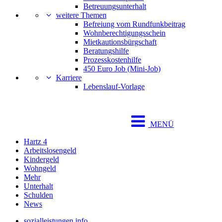
Betreuungsunterhalt
weitere Themen
Befreiung vom Rundfunkbeitrag
Wohnberechtigungsschein
Mietkautionsbürgschaft
Beratungshilfe
Prozesskostenhilfe
450 Euro Job (Mini-Job)
Karriere
Lebenslauf-Vorlage
MENÜ
Hartz 4
Arbeitslosengeld
Kindergeld
Wohngeld
Mehr
Unterhalt
Schulden
News
sozialleistungen.info