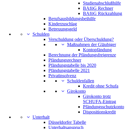
Studienabschlußhilfe
BAföG Rechner
BAföG Rückzahlung
Berufsausbildungsbeihilfe
Kinderzuschlag
Betreuungsgeld
Schulden
Verschuldung oder Überschuldung?
Maßnahmen der Gläubiger
Kontopfändung
Berechnung der Pfändungsfreigrenze
Pfändungsrechner
Pfändungstabelle bis 2020
Pfändungstabelle 2021
Privatinsolvenz
Schuldenfallen
Kredit ohne Schufa
Girokonto
Girokonto trotz
SCHUFA-Eintrag
Pfändungsschutzkonto
Dispositionskredit
Unterhalt
Düsseldorfer Tabelle
Unterhaltsanspruch