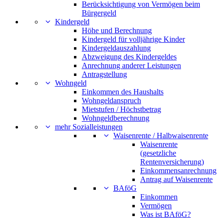
Berücksichtigung von Vermögen beim
Bürgergeld
Kindergeld
Höhe und Berechnung
Kindergeld für volljährige Kinder
Kindergeldauszahlung
Abzweigung des Kindergeldes
Anrechnung anderer Leistungen
Antragstellung
Wohngeld
Einkommen des Haushalts
Wohngeldanspruch
Mietstufen / Höchstbetrag
Wohngeldberechnung
mehr Sozialleistungen
Waisenrente / Halbwaisenrente
Waisenrente
(gesetzliche
Rentenversicherung)
Einkommensanrechnung
Antrag auf Waisenrente
BAföG
Einkommen
Vermögen
Was ist BAföG?