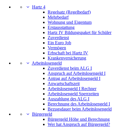
Hartz 4
Regelsatz (Regelbedarf)
Mehrbedarf
Wohnung und Eigentum
Erstausstattung
Hartz IV Bildungspaket für Schüler
Zuverdienst
Ein Euro Job
Vermögen
Erbschaft bei Hartz IV
Krankenversicherung
Arbeitslosengeld
Zuverdienst beim ALG I
Anspruch auf Arbeitslosengeld I
Antrag auf Arbeitslosengeld I
Anwartschaftszeit
Arbeitslosengeld I Rechner
Arbeitslosengeld Sperrzeiten
Auszahlung des ALG I
Berechnung des Arbeitslosengeld I
Bezugsdauer beim Arbeitslosengeld
Bürgergeld
Bürgergeld Höhe und Berechnung
Wer hat Anspruch auf Bürgergeld?