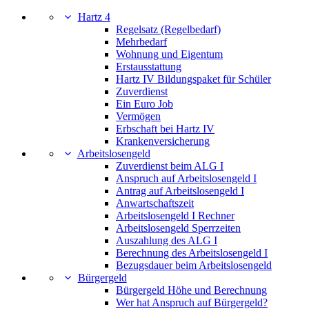
Hartz 4
Regelsatz (Regelbedarf)
Mehrbedarf
Wohnung und Eigentum
Erstausstattung
Hartz IV Bildungspaket für Schüler
Zuverdienst
Ein Euro Job
Vermögen
Erbschaft bei Hartz IV
Krankenversicherung
Arbeitslosengeld
Zuverdienst beim ALG I
Anspruch auf Arbeitslosengeld I
Antrag auf Arbeitslosengeld I
Anwartschaftszeit
Arbeitslosengeld I Rechner
Arbeitslosengeld Sperrzeiten
Auszahlung des ALG I
Berechnung des Arbeitslosengeld I
Bezugsdauer beim Arbeitslosengeld
Bürgergeld
Bürgergeld Höhe und Berechnung
Wer hat Anspruch auf Bürgergeld?