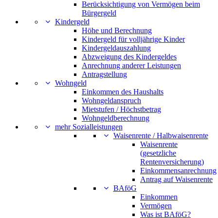
Berücksichtigung von Vermögen beim
Bürgergeld
Kindergeld
Höhe und Berechnung
Kindergeld für volljährige Kinder
Kindergeldauszahlung
Abzweigung des Kindergeldes
Anrechnung anderer Leistungen
Antragstellung
Wohngeld
Einkommen des Haushalts
Wohngeldanspruch
Mietstufen / Höchstbetrag
Wohngeldberechnung
mehr Sozialleistungen
Waisenrente / Halbwaisenrente
Waisenrente
(gesetzliche
Rentenversicherung)
Einkommensanrechnung
Antrag auf Waisenrente
BAföG
Einkommen
Vermögen
Was ist BAföG?