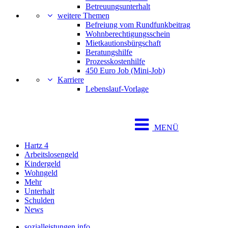
Betreuungsunterhalt
weitere Themen
Befreiung vom Rundfunkbeitrag
Wohnberechtigungsschein
Mietkautionsbürgschaft
Beratungshilfe
Prozesskostenhilfe
450 Euro Job (Mini-Job)
Karriere
Lebenslauf-Vorlage
MENÜ
Hartz 4
Arbeitslosengeld
Kindergeld
Wohngeld
Mehr
Unterhalt
Schulden
News
sozialleistungen.info