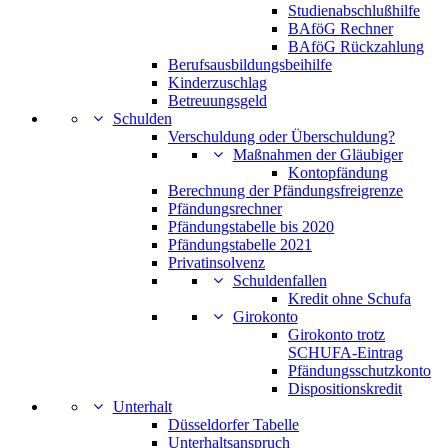
Studienabschlußhilfe
BAföG Rechner
BAföG Rückzahlung
Berufsausbildungsbeihilfe
Kinderzuschlag
Betreuungsgeld
Schulden
Verschuldung oder Überschuldung?
Maßnahmen der Gläubiger
Kontopfändung
Berechnung der Pfändungsfreigrenze
Pfändungsrechner
Pfändungstabelle bis 2020
Pfändungstabelle 2021
Privatinsolvenz
Schuldenfallen
Kredit ohne Schufa
Girokonto
Girokonto trotz
SCHUFA-Eintrag
Pfändungsschutzkonto
Dispositionskredit
Unterhalt
Düsseldorfer Tabelle
Unterhaltsanspruch