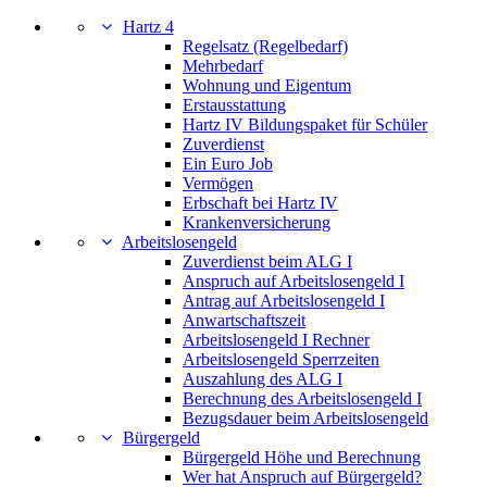
Hartz 4
Regelsatz (Regelbedarf)
Mehrbedarf
Wohnung und Eigentum
Erstausstattung
Hartz IV Bildungspaket für Schüler
Zuverdienst
Ein Euro Job
Vermögen
Erbschaft bei Hartz IV
Krankenversicherung
Arbeitslosengeld
Zuverdienst beim ALG I
Anspruch auf Arbeitslosengeld I
Antrag auf Arbeitslosengeld I
Anwartschaftszeit
Arbeitslosengeld I Rechner
Arbeitslosengeld Sperrzeiten
Auszahlung des ALG I
Berechnung des Arbeitslosengeld I
Bezugsdauer beim Arbeitslosengeld
Bürgergeld
Bürgergeld Höhe und Berechnung
Wer hat Anspruch auf Bürgergeld?