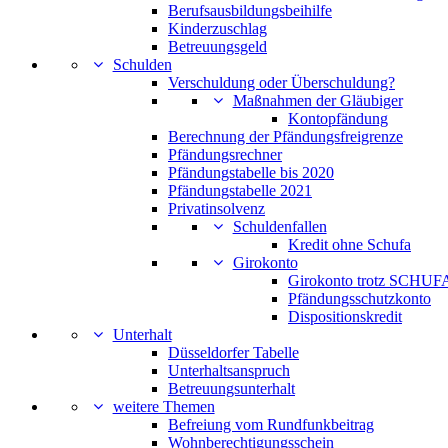
Berufsausbildungsbeihilfe
Kinderzuschlag
Betreuungsgeld
Schulden
Verschuldung oder Überschuldung?
Maßnahmen der Gläubiger
Kontopfändung
Berechnung der Pfändungsfreigrenze
Pfändungsrechner
Pfändungstabelle bis 2020
Pfändungstabelle 2021
Privatinsolvenz
Schuldenfallen
Kredit ohne Schufa
Girokonto
Girokonto trotz SCHUFA
Pfändungsschutzkonto
Dispositionskredit
Unterhalt
Düsseldorfer Tabelle
Unterhaltsanspruch
Betreuungsunterhalt
weitere Themen
Befreiung vom Rundfunkbeitrag
Wohnberechtigungsschein