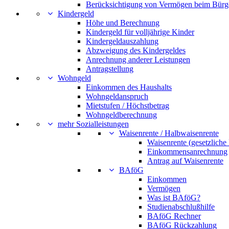
Berücksichtigung von Vermögen beim Bürg
Kindergeld
Höhe und Berechnung
Kindergeld für volljährige Kinder
Kindergeldauszahlung
Abzweigung des Kindergeldes
Anrechnung anderer Leistungen
Antragstellung
Wohngeld
Einkommen des Haushalts
Wohngeldanspruch
Mietstufen / Höchstbetrag
Wohngeldberechnung
mehr Sozialleistungen
Waisenrente / Halbwaisenrente
Waisenrente (gesetzliche
Einkommensanrechnung
Antrag auf Waisenrente
BAföG
Einkommen
Vermögen
Was ist BAföG?
Studienabschlußhilfe
BAföG Rechner
BAföG Rückzahlung