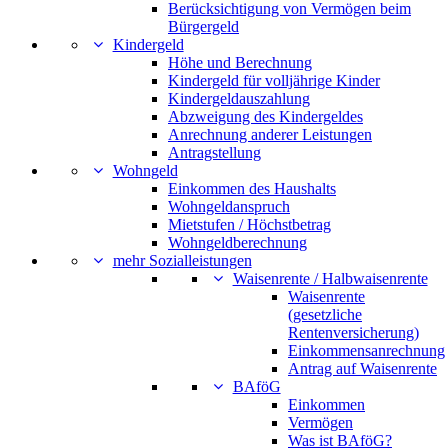
Berücksichtigung von Vermögen beim
Bürgergeld
Kindergeld
Höhe und Berechnung
Kindergeld für volljährige Kinder
Kindergeldauszahlung
Abzweigung des Kindergeldes
Anrechnung anderer Leistungen
Antragstellung
Wohngeld
Einkommen des Haushalts
Wohngeldanspruch
Mietstufen / Höchstbetrag
Wohngeldberechnung
mehr Sozialleistungen
Waisenrente / Halbwaisenrente
Waisenrente
(gesetzliche
Rentenversicherung)
Einkommensanrechnung
Antrag auf Waisenrente
BAföG
Einkommen
Vermögen
Was ist BAföG?