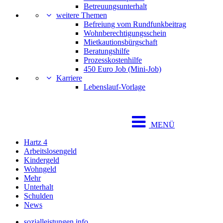
Betreuungsunterhalt
weitere Themen
Befreiung vom Rundfunkbeitrag
Wohnberechtigungsschein
Mietkautionsbürgschaft
Beratungshilfe
Prozesskostenhilfe
450 Euro Job (Mini-Job)
Karriere
Lebenslauf-Vorlage
MENÜ
Hartz 4
Arbeitslosengeld
Kindergeld
Wohngeld
Mehr
Unterhalt
Schulden
News
sozialleistungen.info