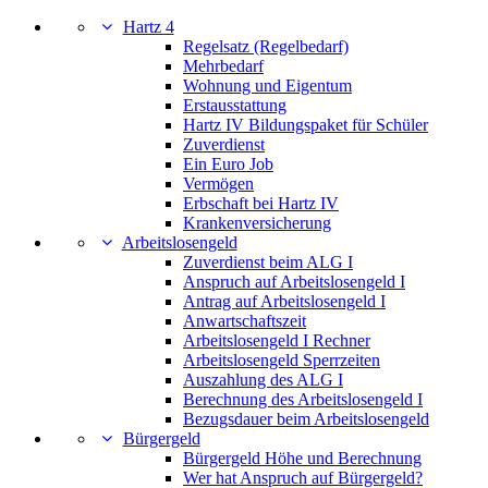
Hartz 4
Regelsatz (Regelbedarf)
Mehrbedarf
Wohnung und Eigentum
Erstausstattung
Hartz IV Bildungspaket für Schüler
Zuverdienst
Ein Euro Job
Vermögen
Erbschaft bei Hartz IV
Krankenversicherung
Arbeitslosengeld
Zuverdienst beim ALG I
Anspruch auf Arbeitslosengeld I
Antrag auf Arbeitslosengeld I
Anwartschaftszeit
Arbeitslosengeld I Rechner
Arbeitslosengeld Sperrzeiten
Auszahlung des ALG I
Berechnung des Arbeitslosengeld I
Bezugsdauer beim Arbeitslosengeld
Bürgergeld
Bürgergeld Höhe und Berechnung
Wer hat Anspruch auf Bürgergeld?