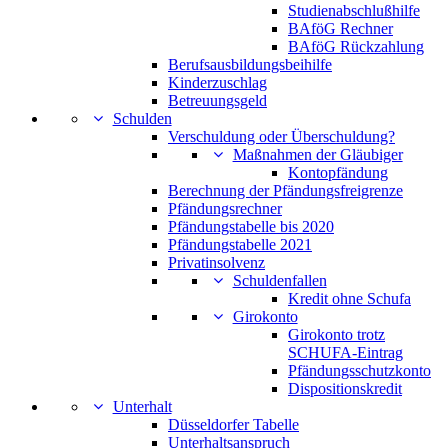
Studienabschlußhilfe
BAföG Rechner
BAföG Rückzahlung
Berufsausbildungsbeihilfe
Kinderzuschlag
Betreuungsgeld
Schulden
Verschuldung oder Überschuldung?
Maßnahmen der Gläubiger
Kontopfändung
Berechnung der Pfändungsfreigrenze
Pfändungsrechner
Pfändungstabelle bis 2020
Pfändungstabelle 2021
Privatinsolvenz
Schuldenfallen
Kredit ohne Schufa
Girokonto
Girokonto trotz
SCHUFA-Eintrag
Pfändungsschutzkonto
Dispositionskredit
Unterhalt
Düsseldorfer Tabelle
Unterhaltsanspruch