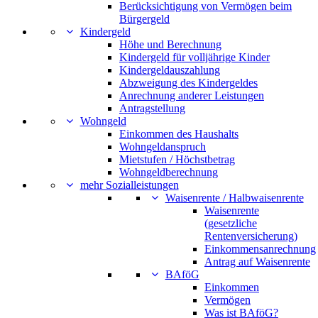
Berücksichtigung von Vermögen beim
Bürgergeld
Kindergeld
Höhe und Berechnung
Kindergeld für volljährige Kinder
Kindergeldauszahlung
Abzweigung des Kindergeldes
Anrechnung anderer Leistungen
Antragstellung
Wohngeld
Einkommen des Haushalts
Wohngeldanspruch
Mietstufen / Höchstbetrag
Wohngeldberechnung
mehr Sozialleistungen
Waisenrente / Halbwaisenrente
Waisenrente
(gesetzliche
Rentenversicherung)
Einkommensanrechnung
Antrag auf Waisenrente
BAföG
Einkommen
Vermögen
Was ist BAföG?