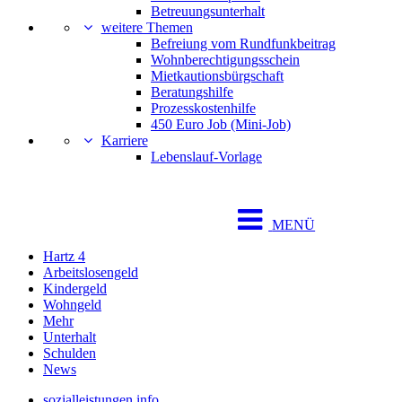
Betreuungsunterhalt
weitere Themen
Befreiung vom Rundfunkbeitrag
Wohnberechtigungsschein
Mietkautionsbürgschaft
Beratungshilfe
Prozesskostenhilfe
450 Euro Job (Mini-Job)
Karriere
Lebenslauf-Vorlage
MENÜ
Hartz 4
Arbeitslosengeld
Kindergeld
Wohngeld
Mehr
Unterhalt
Schulden
News
sozialleistungen.info