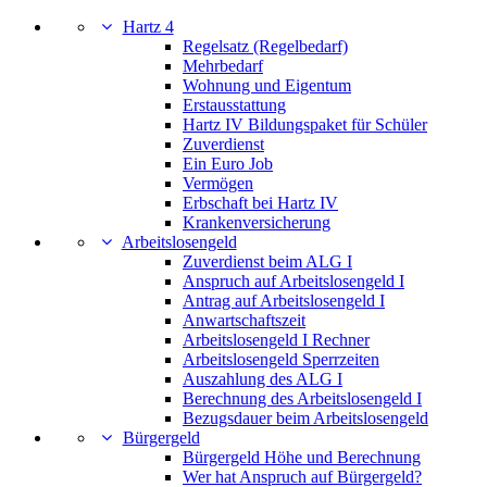
Hartz 4
Regelsatz (Regelbedarf)
Mehrbedarf
Wohnung und Eigentum
Erstausstattung
Hartz IV Bildungspaket für Schüler
Zuverdienst
Ein Euro Job
Vermögen
Erbschaft bei Hartz IV
Krankenversicherung
Arbeitslosengeld
Zuverdienst beim ALG I
Anspruch auf Arbeitslosengeld I
Antrag auf Arbeitslosengeld I
Anwartschaftszeit
Arbeitslosengeld I Rechner
Arbeitslosengeld Sperrzeiten
Auszahlung des ALG I
Berechnung des Arbeitslosengeld I
Bezugsdauer beim Arbeitslosengeld
Bürgergeld
Bürgergeld Höhe und Berechnung
Wer hat Anspruch auf Bürgergeld?