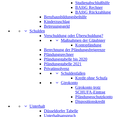
Studienabschlußhilfe
BAföG Rechner
BAföG Rückzahlung
Berufsausbildungsbeihilfe
Kinderzuschlag
Betreuungsgeld
Schulden
Verschuldung oder Überschuldung?
Maßnahmen der Gläubiger
Kontopfändung
Berechnung der Pfändungsfreigrenze
Pfändungsrechner
Pfändungstabelle bis 2020
Pfändungstabelle 2021
Privatinsolvenz
Schuldenfallen
Kredit ohne Schufa
Girokonto
Girokonto trotz
SCHUFA-Eintrag
Pfändungsschutzkonto
Dispositionskredit
Unterhalt
Düsseldorfer Tabelle
Unterhaltsanspruch