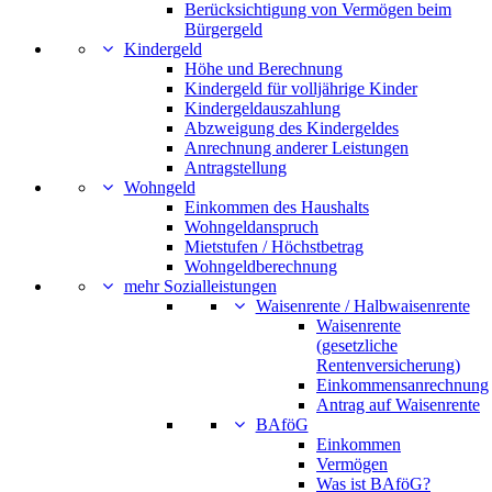
Berücksichtigung von Vermögen beim
Bürgergeld
Kindergeld
Höhe und Berechnung
Kindergeld für volljährige Kinder
Kindergeldauszahlung
Abzweigung des Kindergeldes
Anrechnung anderer Leistungen
Antragstellung
Wohngeld
Einkommen des Haushalts
Wohngeldanspruch
Mietstufen / Höchstbetrag
Wohngeldberechnung
mehr Sozialleistungen
Waisenrente / Halbwaisenrente
Waisenrente
(gesetzliche
Rentenversicherung)
Einkommensanrechnung
Antrag auf Waisenrente
BAföG
Einkommen
Vermögen
Was ist BAföG?