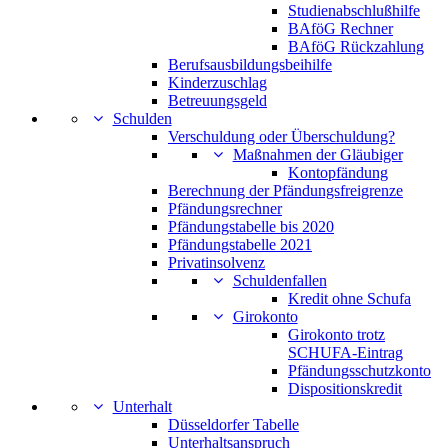
Studienabschlußhilfe
BAföG Rechner
BAföG Rückzahlung
Berufsausbildungsbeihilfe
Kinderzuschlag
Betreuungsgeld
Schulden
Verschuldung oder Überschuldung?
Maßnahmen der Gläubiger
Kontopfändung
Berechnung der Pfändungsfreigrenze
Pfändungsrechner
Pfändungstabelle bis 2020
Pfändungstabelle 2021
Privatinsolvenz
Schuldenfallen
Kredit ohne Schufa
Girokonto
Girokonto trotz
SCHUFA-Eintrag
Pfändungsschutzkonto
Dispositionskredit
Unterhalt
Düsseldorfer Tabelle
Unterhaltsanspruch