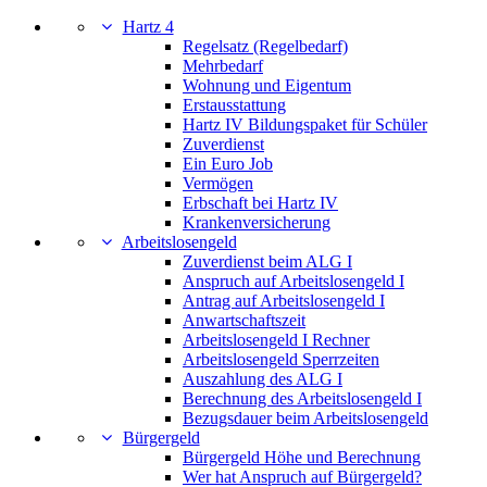
Hartz 4
Regelsatz (Regelbedarf)
Mehrbedarf
Wohnung und Eigentum
Erstausstattung
Hartz IV Bildungspaket für Schüler
Zuverdienst
Ein Euro Job
Vermögen
Erbschaft bei Hartz IV
Krankenversicherung
Arbeitslosengeld
Zuverdienst beim ALG I
Anspruch auf Arbeitslosengeld I
Antrag auf Arbeitslosengeld I
Anwartschaftszeit
Arbeitslosengeld I Rechner
Arbeitslosengeld Sperrzeiten
Auszahlung des ALG I
Berechnung des Arbeitslosengeld I
Bezugsdauer beim Arbeitslosengeld
Bürgergeld
Bürgergeld Höhe und Berechnung
Wer hat Anspruch auf Bürgergeld?