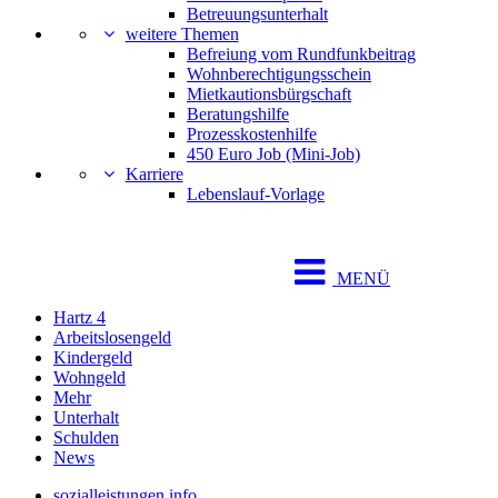
Betreuungsunterhalt
weitere Themen
Befreiung vom Rundfunkbeitrag
Wohnberechtigungsschein
Mietkautionsbürgschaft
Beratungshilfe
Prozesskostenhilfe
450 Euro Job (Mini-Job)
Karriere
Lebenslauf-Vorlage
MENÜ
Hartz 4
Arbeitslosengeld
Kindergeld
Wohngeld
Mehr
Unterhalt
Schulden
News
sozialleistungen.info