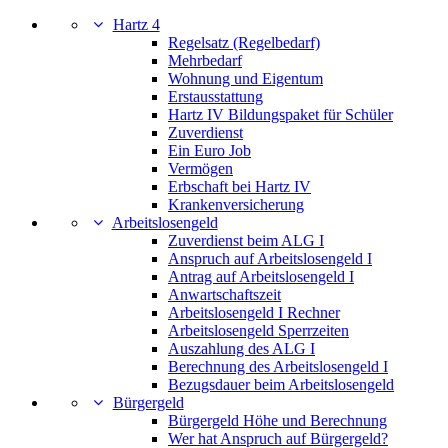
Hartz 4
Regelsatz (Regelbedarf)
Mehrbedarf
Wohnung und Eigentum
Erstausstattung
Hartz IV Bildungspaket für Schüler
Zuverdienst
Ein Euro Job
Vermögen
Erbschaft bei Hartz IV
Krankenversicherung
Arbeitslosengeld
Zuverdienst beim ALG I
Anspruch auf Arbeitslosengeld I
Antrag auf Arbeitslosengeld I
Anwartschaftszeit
Arbeitslosengeld I Rechner
Arbeitslosengeld Sperrzeiten
Auszahlung des ALG I
Berechnung des Arbeitslosengeld I
Bezugsdauer beim Arbeitslosengeld
Bürgergeld
Bürgergeld Höhe und Berechnung
Wer hat Anspruch auf Bürgergeld?