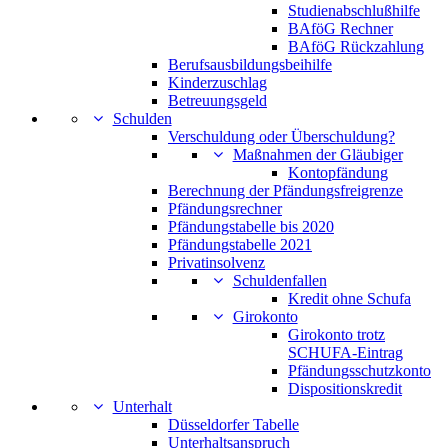
Studienabschlußhilfe
BAföG Rechner
BAföG Rückzahlung
Berufsausbildungsbeihilfe
Kinderzuschlag
Betreuungsgeld
Schulden
Verschuldung oder Überschuldung?
Maßnahmen der Gläubiger
Kontopfändung
Berechnung der Pfändungsfreigrenze
Pfändungsrechner
Pfändungstabelle bis 2020
Pfändungstabelle 2021
Privatinsolvenz
Schuldenfallen
Kredit ohne Schufa
Girokonto
Girokonto trotz
SCHUFA-Eintrag
Pfändungsschutzkonto
Dispositionskredit
Unterhalt
Düsseldorfer Tabelle
Unterhaltsanspruch