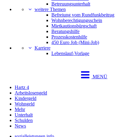
Betreuungsunterhalt
weitere Themen
Befreiung vom Rundfunkbeitrag
Wohnberechtigungsschein
Mietkautionsbürgschaft
Beratungshilfe
Prozesskostenhilfe
450 Euro Job (Mini-Job)
Karriere
Lebenslauf-Vorlage
MENÜ
Hartz 4
Arbeitslosengeld
Kindergeld
Wohngeld
Mehr
Unterhalt
Schulden
News
sozialleistungen.info