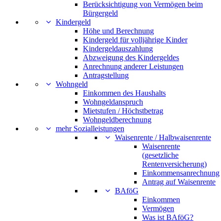
Berücksichtigung von Vermögen beim
Bürgergeld
Kindergeld
Höhe und Berechnung
Kindergeld für volljährige Kinder
Kindergeldauszahlung
Abzweigung des Kindergeldes
Anrechnung anderer Leistungen
Antragstellung
Wohngeld
Einkommen des Haushalts
Wohngeldanspruch
Mietstufen / Höchstbetrag
Wohngeldberechnung
mehr Sozialleistungen
Waisenrente / Halbwaisenrente
Waisenrente
(gesetzliche
Rentenversicherung)
Einkommensanrechnung
Antrag auf Waisenrente
BAföG
Einkommen
Vermögen
Was ist BAföG?