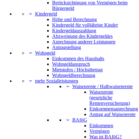
Berücksichtigung von Vermögen beim
Bürgergeld
Kindergeld
Höhe und Berechnung
Kindergeld für volljährige Kinder
Kindergeldauszahlung
Abzweigung des Kindergeldes
Anrechnung anderer Leistungen
Antragstellung
Wohngeld
Einkommen des Haushalts
Wohngeldanspruch
Mietstufen / Höchstbetrag
Wohngeldberechnung
mehr Sozialleistungen
Waisenrente / Halbwaisenrente
Waisenrente
(gesetzliche
Rentenversicherung)
Einkommensanrechnung
Antrag auf Waisenrente
BAföG
Einkommen
Vermögen
Was ist BAföG?