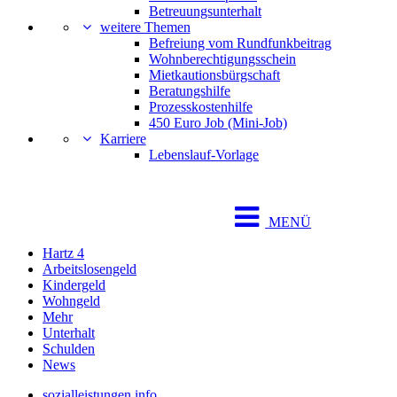
Betreuungsunterhalt
weitere Themen
Befreiung vom Rundfunkbeitrag
Wohnberechtigungsschein
Mietkautionsbürgschaft
Beratungshilfe
Prozesskostenhilfe
450 Euro Job (Mini-Job)
Karriere
Lebenslauf-Vorlage
MENÜ
Hartz 4
Arbeitslosengeld
Kindergeld
Wohngeld
Mehr
Unterhalt
Schulden
News
sozialleistungen.info