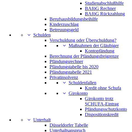
Studienabschlußhilfe
BAföG Rechner
BAföG Rückzahlung
Berufsausbildungsbeihilfe
Kinderzuschlag
Betreuungsgeld
Schulden
Verschuldung oder Überschuldung?
Maßnahmen der Gläubiger
Kontopfändung
Berechnung der Pfändungsfreigrenze
Pfändungsrechner
Pfändungstabelle bis 2020
Pfändungstabelle 2021
Privatinsolvenz
Schuldenfallen
Kredit ohne Schufa
Girokonto
Girokonto trotz
SCHUFA-Eintrag
Pfändungsschutzkonto
Dispositionskredit
Unterhalt
Düsseldorfer Tabelle
Unterhaltsanspruch