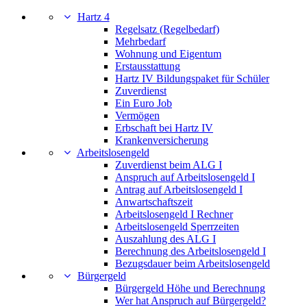
Hartz 4
Regelsatz (Regelbedarf)
Mehrbedarf
Wohnung und Eigentum
Erstausstattung
Hartz IV Bildungspaket für Schüler
Zuverdienst
Ein Euro Job
Vermögen
Erbschaft bei Hartz IV
Krankenversicherung
Arbeitslosengeld
Zuverdienst beim ALG I
Anspruch auf Arbeitslosengeld I
Antrag auf Arbeitslosengeld I
Anwartschaftszeit
Arbeitslosengeld I Rechner
Arbeitslosengeld Sperrzeiten
Auszahlung des ALG I
Berechnung des Arbeitslosengeld I
Bezugsdauer beim Arbeitslosengeld
Bürgergeld
Bürgergeld Höhe und Berechnung
Wer hat Anspruch auf Bürgergeld?