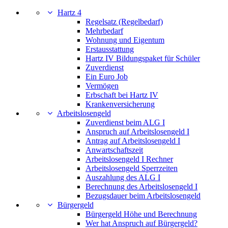
Hartz 4
Regelsatz (Regelbedarf)
Mehrbedarf
Wohnung und Eigentum
Erstausstattung
Hartz IV Bildungspaket für Schüler
Zuverdienst
Ein Euro Job
Vermögen
Erbschaft bei Hartz IV
Krankenversicherung
Arbeitslosengeld
Zuverdienst beim ALG I
Anspruch auf Arbeitslosengeld I
Antrag auf Arbeitslosengeld I
Anwartschaftszeit
Arbeitslosengeld I Rechner
Arbeitslosengeld Sperrzeiten
Auszahlung des ALG I
Berechnung des Arbeitslosengeld I
Bezugsdauer beim Arbeitslosengeld
Bürgergeld
Bürgergeld Höhe und Berechnung
Wer hat Anspruch auf Bürgergeld?