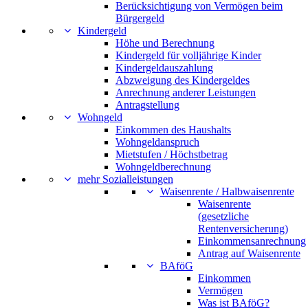
Berücksichtigung von Vermögen beim
Bürgergeld
Kindergeld
Höhe und Berechnung
Kindergeld für volljährige Kinder
Kindergeldauszahlung
Abzweigung des Kindergeldes
Anrechnung anderer Leistungen
Antragstellung
Wohngeld
Einkommen des Haushalts
Wohngeldanspruch
Mietstufen / Höchstbetrag
Wohngeldberechnung
mehr Sozialleistungen
Waisenrente / Halbwaisenrente
Waisenrente
(gesetzliche
Rentenversicherung)
Einkommensanrechnung
Antrag auf Waisenrente
BAföG
Einkommen
Vermögen
Was ist BAföG?