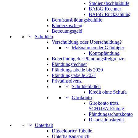
Studienabschlußhilfe
BAföG Rechner
BAföG Rückzahlung
Berufsausbildungsbeihilfe
Kinderzuschlag
Betreuungsgeld
Schulden
Verschuldung oder Überschuldung?
Maßnahmen der Gläubiger
Kontopfändung
Berechnung der Pfändungsfreigrenze
Pfändungsrechner
Pfändungstabelle bis 2020
Pfändungstabelle 2021
Privatinsolvenz
Schuldenfallen
Kredit ohne Schufa
Girokonto
Girokonto trotz
SCHUFA-Eintrag
Pfändungsschutzkonto
Dispositionskredit
Unterhalt
Düsseldorfer Tabelle
Unterhaltsanspruch