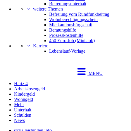
Betreuungsunterhalt
weitere Themen
Befreiung vom Rundfunkbeitrag
Wohnberechtigungsschein
Mietkautionsbürgschaft
Beratungshilfe
Prozesskostenhilfe
450 Euro Job (Mini-Job)
Karriere
Lebenslauf-Vorlage
MENÜ
Hartz 4
Arbeitslosengeld
Kindergeld
Wohngeld
Mehr
Unterhalt
Schulden
News
sozialleistungen.info