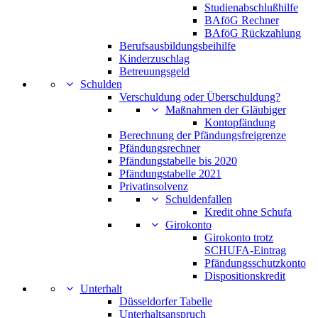
Studienabschlußhilfe
BAföG Rechner
BAföG Rückzahlung
Berufsausbildungsbeihilfe
Kinderzuschlag
Betreuungsgeld
Schulden
Verschuldung oder Überschuldung?
Maßnahmen der Gläubiger
Kontopfändung
Berechnung der Pfändungsfreigrenze
Pfändungsrechner
Pfändungstabelle bis 2020
Pfändungstabelle 2021
Privatinsolvenz
Schuldenfallen
Kredit ohne Schufa
Girokonto
Girokonto trotz
SCHUFA-Eintrag
Pfändungsschutzkonto
Dispositionskredit
Unterhalt
Düsseldorfer Tabelle
Unterhaltsanspruch