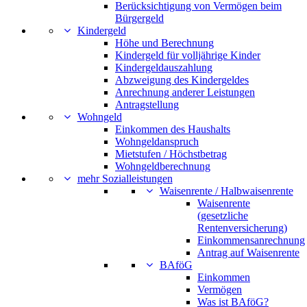
Berücksichtigung von Vermögen beim
Bürgergeld
Kindergeld
Höhe und Berechnung
Kindergeld für volljährige Kinder
Kindergeldauszahlung
Abzweigung des Kindergeldes
Anrechnung anderer Leistungen
Antragstellung
Wohngeld
Einkommen des Haushalts
Wohngeldanspruch
Mietstufen / Höchstbetrag
Wohngeldberechnung
mehr Sozialleistungen
Waisenrente / Halbwaisenrente
Waisenrente
(gesetzliche
Rentenversicherung)
Einkommensanrechnung
Antrag auf Waisenrente
BAföG
Einkommen
Vermögen
Was ist BAföG?