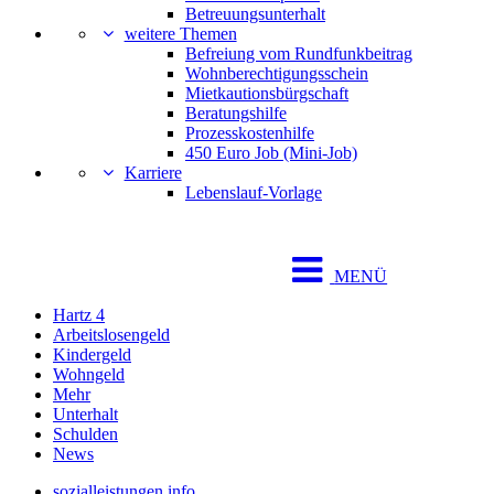
Betreuungsunterhalt
weitere Themen
Befreiung vom Rundfunkbeitrag
Wohnberechtigungsschein
Mietkautionsbürgschaft
Beratungshilfe
Prozesskostenhilfe
450 Euro Job (Mini-Job)
Karriere
Lebenslauf-Vorlage
MENÜ
Hartz 4
Arbeitslosengeld
Kindergeld
Wohngeld
Mehr
Unterhalt
Schulden
News
sozialleistungen.info