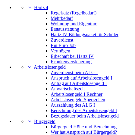
Hartz 4
Regelsatz (Regelbedarf)
Mehrbedarf
Wohnung und Eigentum
Erstausstattung
Hartz IV Bildungspaket für Schüler
Zuverdienst
Ein Euro Job
Vermögen
Erbschaft bei Hartz IV
Krankenversicherung
Arbeitslosengeld
Zuverdienst beim ALG I
Anspruch auf Arbeitslosengeld I
Antrag auf Arbeitslosengeld I
Anwartschaftszeit
Arbeitslosengeld I Rechner
Arbeitslosengeld Sperrzeiten
Auszahlung des ALG I
Berechnung des Arbeitslosengeld I
Bezugsdauer beim Arbeitslosengeld
Bürgergeld
Bürgergeld Höhe und Berechnung
Wer hat Anspruch auf Bürgergeld?