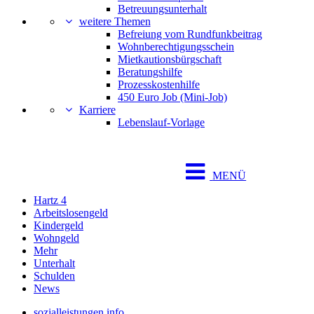
Betreuungsunterhalt
weitere Themen
Befreiung vom Rundfunkbeitrag
Wohnberechtigungsschein
Mietkautionsbürgschaft
Beratungshilfe
Prozesskostenhilfe
450 Euro Job (Mini-Job)
Karriere
Lebenslauf-Vorlage
MENÜ
Hartz 4
Arbeitslosengeld
Kindergeld
Wohngeld
Mehr
Unterhalt
Schulden
News
sozialleistungen.info