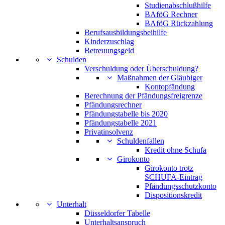
Studienabschlußhilfe
BAföG Rechner
BAföG Rückzahlung
Berufsausbildungsbeihilfe
Kinderzuschlag
Betreuungsgeld
Schulden
Verschuldung oder Überschuldung?
Maßnahmen der Gläubiger
Kontopfändung
Berechnung der Pfändungsfreigrenze
Pfändungsrechner
Pfändungstabelle bis 2020
Pfändungstabelle 2021
Privatinsolvenz
Schuldenfallen
Kredit ohne Schufa
Girokonto
Girokonto trotz
SCHUFA-Eintrag
Pfändungsschutzkonto
Dispositionskredit
Unterhalt
Düsseldorfer Tabelle
Unterhaltsanspruch