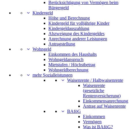
Berücksichtigung von Vermögen beim
Bürgergeld
Kindergeld
Höhe und Berechnung
Kindergeld für volljährige Kinder
Kindergeldauszahlung
Abzweigung des Kindergeldes
Anrechnung anderer Leistungen
Antragstellung
Wohngeld
Einkommen des Haushalts
Wohngeldanspruch
Mietstufen / Höchstbetrag
Wohngeldberechnung
mehr Sozialleistungen
Waisenrente / Halbwaisenrente
Waisenrente
(gesetzliche
Rentenversicherung)
Einkommensanrechnung
Antrag auf Waisenrente
BAföG
Einkommen
Vermögen
Was ist BAföG?