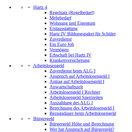
Hartz 4
Regelsatz (Regelbedarf)
Mehrbedarf
Wohnung und Eigentum
Erstausstattung
Hartz IV Bildungspaket für Schüler
Zuverdienst
Ein Euro Job
Vermögen
Erbschaft bei Hartz IV
Krankenversicherung
Arbeitslosengeld
Zuverdienst beim ALG I
Anspruch auf Arbeitslosengeld I
Antrag auf Arbeitslosengeld I
Anwartschaftszeit
Arbeitslosengeld I Rechner
Arbeitslosengeld Sperrzeiten
Auszahlung des ALG I
Berechnung des Arbeitslosengeld I
Bezugsdauer beim Arbeitslosengeld
Bürgergeld
Bürgergeld Höhe und Berechnung
Wer hat Anspruch auf Bürgergeld?