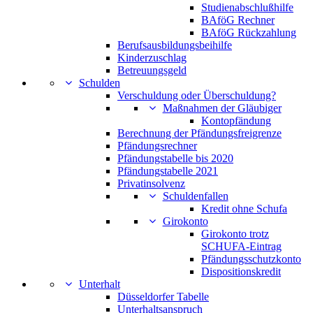
Studienabschlußhilfe
BAföG Rechner
BAföG Rückzahlung
Berufsausbildungsbeihilfe
Kinderzuschlag
Betreuungsgeld
Schulden
Verschuldung oder Überschuldung?
Maßnahmen der Gläubiger
Kontopfändung
Berechnung der Pfändungsfreigrenze
Pfändungsrechner
Pfändungstabelle bis 2020
Pfändungstabelle 2021
Privatinsolvenz
Schuldenfallen
Kredit ohne Schufa
Girokonto
Girokonto trotz
SCHUFA-Eintrag
Pfändungsschutzkonto
Dispositionskredit
Unterhalt
Düsseldorfer Tabelle
Unterhaltsanspruch