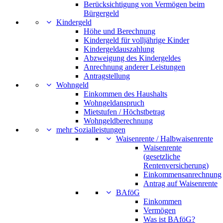
Berücksichtigung von Vermögen beim
Bürgergeld
Kindergeld
Höhe und Berechnung
Kindergeld für volljährige Kinder
Kindergeldauszahlung
Abzweigung des Kindergeldes
Anrechnung anderer Leistungen
Antragstellung
Wohngeld
Einkommen des Haushalts
Wohngeldanspruch
Mietstufen / Höchstbetrag
Wohngeldberechnung
mehr Sozialleistungen
Waisenrente / Halbwaisenrente
Waisenrente
(gesetzliche
Rentenversicherung)
Einkommensanrechnung
Antrag auf Waisenrente
BAföG
Einkommen
Vermögen
Was ist BAföG?