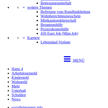
Betreuungsunterhalt
weitere Themen
Befreiung vom Rundfunkbeitrag
Wohnberechtigungsschein
Mietkautionsbürgschaft
Beratungshilfe
Prozesskostenhilfe
450 Euro Job (Mini-Job)
Karriere
Lebenslauf-Vorlage
MENÜ
Hartz 4
Arbeitslosengeld
Kindergeld
Wohngeld
Mehr
Unterhalt
Schulden
News
sozialleistungen.info