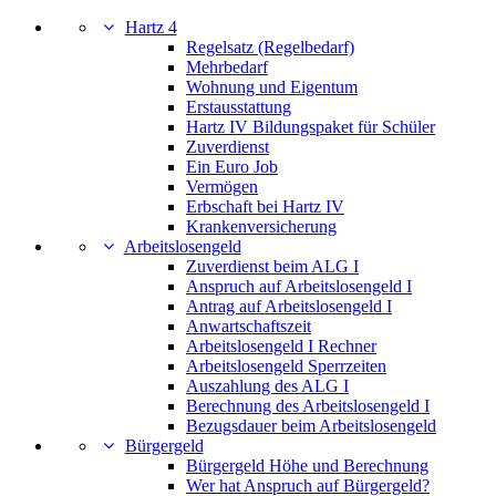
Hartz 4
Regelsatz (Regelbedarf)
Mehrbedarf
Wohnung und Eigentum
Erstausstattung
Hartz IV Bildungspaket für Schüler
Zuverdienst
Ein Euro Job
Vermögen
Erbschaft bei Hartz IV
Krankenversicherung
Arbeitslosengeld
Zuverdienst beim ALG I
Anspruch auf Arbeitslosengeld I
Antrag auf Arbeitslosengeld I
Anwartschaftszeit
Arbeitslosengeld I Rechner
Arbeitslosengeld Sperrzeiten
Auszahlung des ALG I
Berechnung des Arbeitslosengeld I
Bezugsdauer beim Arbeitslosengeld
Bürgergeld
Bürgergeld Höhe und Berechnung
Wer hat Anspruch auf Bürgergeld?