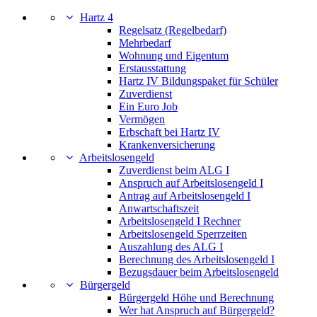
Hartz 4
Regelsatz (Regelbedarf)
Mehrbedarf
Wohnung und Eigentum
Erstausstattung
Hartz IV Bildungspaket für Schüler
Zuverdienst
Ein Euro Job
Vermögen
Erbschaft bei Hartz IV
Krankenversicherung
Arbeitslosengeld
Zuverdienst beim ALG I
Anspruch auf Arbeitslosengeld I
Antrag auf Arbeitslosengeld I
Anwartschaftszeit
Arbeitslosengeld I Rechner
Arbeitslosengeld Sperrzeiten
Auszahlung des ALG I
Berechnung des Arbeitslosengeld I
Bezugsdauer beim Arbeitslosengeld
Bürgergeld
Bürgergeld Höhe und Berechnung
Wer hat Anspruch auf Bürgergeld?