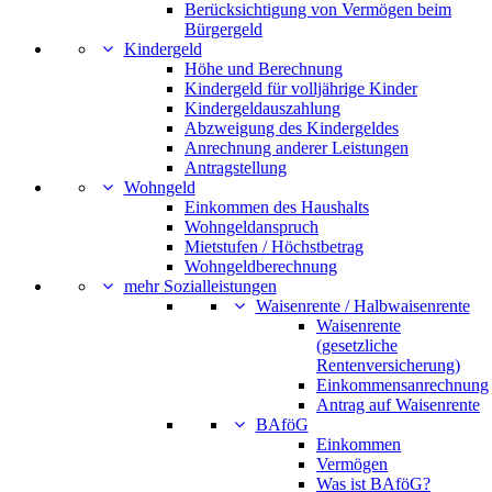
Berücksichtigung von Vermögen beim
Bürgergeld
Kindergeld
Höhe und Berechnung
Kindergeld für volljährige Kinder
Kindergeldauszahlung
Abzweigung des Kindergeldes
Anrechnung anderer Leistungen
Antragstellung
Wohngeld
Einkommen des Haushalts
Wohngeldanspruch
Mietstufen / Höchstbetrag
Wohngeldberechnung
mehr Sozialleistungen
Waisenrente / Halbwaisenrente
Waisenrente
(gesetzliche
Rentenversicherung)
Einkommensanrechnung
Antrag auf Waisenrente
BAföG
Einkommen
Vermögen
Was ist BAföG?