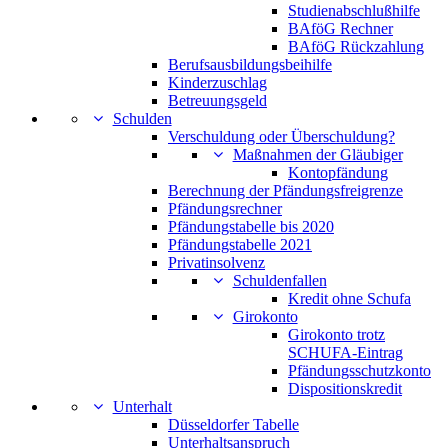
Studienabschlußhilfe
BAföG Rechner
BAföG Rückzahlung
Berufsausbildungsbeihilfe
Kinderzuschlag
Betreuungsgeld
Schulden
Verschuldung oder Überschuldung?
Maßnahmen der Gläubiger
Kontopfändung
Berechnung der Pfändungsfreigrenze
Pfändungsrechner
Pfändungstabelle bis 2020
Pfändungstabelle 2021
Privatinsolvenz
Schuldenfallen
Kredit ohne Schufa
Girokonto
Girokonto trotz
SCHUFA-Eintrag
Pfändungsschutzkonto
Dispositionskredit
Unterhalt
Düsseldorfer Tabelle
Unterhaltsanspruch