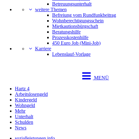
Betreuungsunterhalt
weitere Themen
Befreiung vom Rundfunkbeitrag
Wohnberechtigungsschein
Mietkautionsbürgschaft
Beratungshilfe
Prozesskostenhilfe
450 Euro Job (Mini-Job)
Karriere
Lebenslauf-Vorlage
MENÜ
Hartz 4
Arbeitslosengeld
Kindergeld
Wohngeld
Mehr
Unterhalt
Schulden
News
sozialleistungen.info