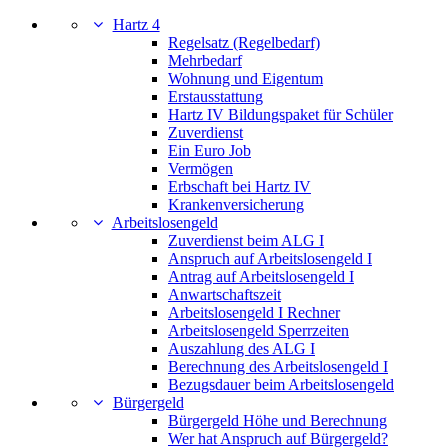
Hartz 4
Regelsatz (Regelbedarf)
Mehrbedarf
Wohnung und Eigentum
Erstausstattung
Hartz IV Bildungspaket für Schüler
Zuverdienst
Ein Euro Job
Vermögen
Erbschaft bei Hartz IV
Krankenversicherung
Arbeitslosengeld
Zuverdienst beim ALG I
Anspruch auf Arbeitslosengeld I
Antrag auf Arbeitslosengeld I
Anwartschaftszeit
Arbeitslosengeld I Rechner
Arbeitslosengeld Sperrzeiten
Auszahlung des ALG I
Berechnung des Arbeitslosengeld I
Bezugsdauer beim Arbeitslosengeld
Bürgergeld
Bürgergeld Höhe und Berechnung
Wer hat Anspruch auf Bürgergeld?