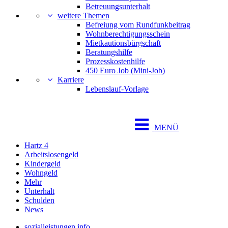
Betreuungsunterhalt
weitere Themen
Befreiung vom Rundfunkbeitrag
Wohnberechtigungsschein
Mietkautionsbürgschaft
Beratungshilfe
Prozesskostenhilfe
450 Euro Job (Mini-Job)
Karriere
Lebenslauf-Vorlage
MENÜ
Hartz 4
Arbeitslosengeld
Kindergeld
Wohngeld
Mehr
Unterhalt
Schulden
News
sozialleistungen.info