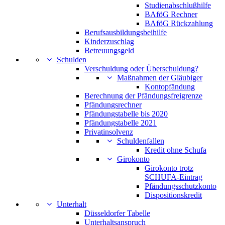
Studienabschlußhilfe
BAföG Rechner
BAföG Rückzahlung
Berufsausbildungsbeihilfe
Kinderzuschlag
Betreuungsgeld
Schulden
Verschuldung oder Überschuldung?
Maßnahmen der Gläubiger
Kontopfändung
Berechnung der Pfändungsfreigrenze
Pfändungsrechner
Pfändungstabelle bis 2020
Pfändungstabelle 2021
Privatinsolvenz
Schuldenfallen
Kredit ohne Schufa
Girokonto
Girokonto trotz
SCHUFA-Eintrag
Pfändungsschutzkonto
Dispositionskredit
Unterhalt
Düsseldorfer Tabelle
Unterhaltsanspruch