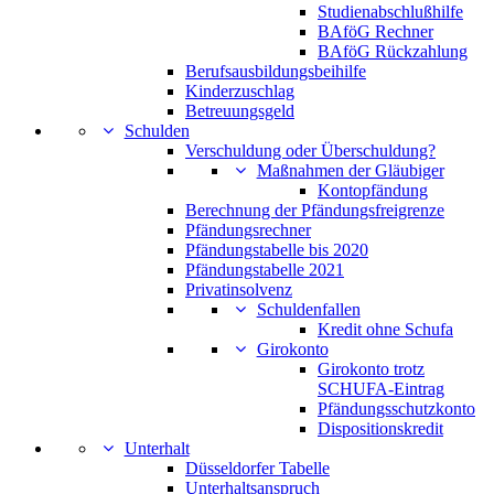
Studienabschlußhilfe
BAföG Rechner
BAföG Rückzahlung
Berufsausbildungsbeihilfe
Kinderzuschlag
Betreuungsgeld
Schulden
Verschuldung oder Überschuldung?
Maßnahmen der Gläubiger
Kontopfändung
Berechnung der Pfändungsfreigrenze
Pfändungsrechner
Pfändungstabelle bis 2020
Pfändungstabelle 2021
Privatinsolvenz
Schuldenfallen
Kredit ohne Schufa
Girokonto
Girokonto trotz
SCHUFA-Eintrag
Pfändungsschutzkonto
Dispositionskredit
Unterhalt
Düsseldorfer Tabelle
Unterhaltsanspruch