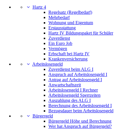
Hartz 4
Regelsatz (Regelbedarf)
Mehrbedarf
Wohnung und Eigentum
Erstausstattung
Hartz IV Bildungspaket für Schüler
Zuverdienst
Ein Euro Job
Vermögen
Erbschaft bei Hartz IV
Krankenversicherung
Arbeitslosengeld
Zuverdienst beim ALG I
Anspruch auf Arbeitslosengeld I
Antrag auf Arbeitslosengeld I
Anwartschaftszeit
Arbeitslosengeld I Rechner
Arbeitslosengeld Sperrzeiten
Auszahlung des ALG I
Berechnung des Arbeitslosengeld I
Bezugsdauer beim Arbeitslosengeld
Bürgergeld
Bürgergeld Höhe und Berechnung
Wer hat Anspruch auf Bürgergeld?