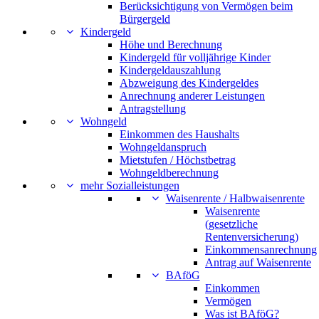
Berücksichtigung von Vermögen beim
Bürgergeld
Kindergeld
Höhe und Berechnung
Kindergeld für volljährige Kinder
Kindergeldauszahlung
Abzweigung des Kindergeldes
Anrechnung anderer Leistungen
Antragstellung
Wohngeld
Einkommen des Haushalts
Wohngeldanspruch
Mietstufen / Höchstbetrag
Wohngeldberechnung
mehr Sozialleistungen
Waisenrente / Halbwaisenrente
Waisenrente
(gesetzliche
Rentenversicherung)
Einkommensanrechnung
Antrag auf Waisenrente
BAföG
Einkommen
Vermögen
Was ist BAföG?