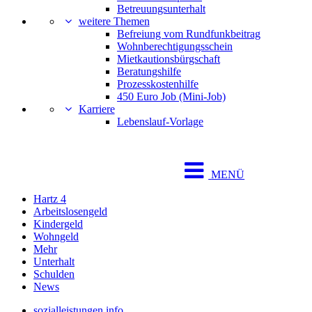
Betreuungsunterhalt
weitere Themen
Befreiung vom Rundfunkbeitrag
Wohnberechtigungsschein
Mietkautionsbürgschaft
Beratungshilfe
Prozesskostenhilfe
450 Euro Job (Mini-Job)
Karriere
Lebenslauf-Vorlage
MENÜ
Hartz 4
Arbeitslosengeld
Kindergeld
Wohngeld
Mehr
Unterhalt
Schulden
News
sozialleistungen.info