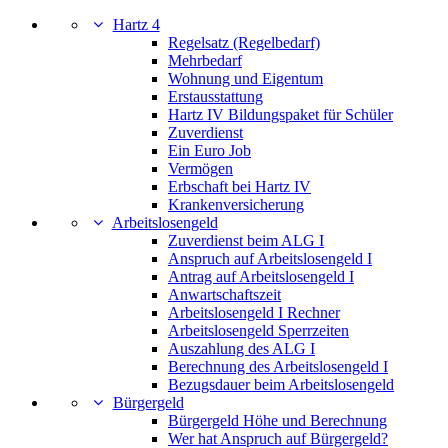
Hartz 4
Regelsatz (Regelbedarf)
Mehrbedarf
Wohnung und Eigentum
Erstausstattung
Hartz IV Bildungspaket für Schüler
Zuverdienst
Ein Euro Job
Vermögen
Erbschaft bei Hartz IV
Krankenversicherung
Arbeitslosengeld
Zuverdienst beim ALG I
Anspruch auf Arbeitslosengeld I
Antrag auf Arbeitslosengeld I
Anwartschaftszeit
Arbeitslosengeld I Rechner
Arbeitslosengeld Sperrzeiten
Auszahlung des ALG I
Berechnung des Arbeitslosengeld I
Bezugsdauer beim Arbeitslosengeld
Bürgergeld
Bürgergeld Höhe und Berechnung
Wer hat Anspruch auf Bürgergeld?