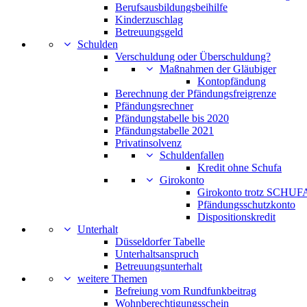
Berufsausbildungsbeihilfe
Kinderzuschlag
Betreuungsgeld
Schulden
Verschuldung oder Überschuldung?
Maßnahmen der Gläubiger
Kontopfändung
Berechnung der Pfändungsfreigrenze
Pfändungsrechner
Pfändungstabelle bis 2020
Pfändungstabelle 2021
Privatinsolvenz
Schuldenfallen
Kredit ohne Schufa
Girokonto
Girokonto trotz SCHUFA
Pfändungsschutzkonto
Dispositionskredit
Unterhalt
Düsseldorfer Tabelle
Unterhaltsanspruch
Betreuungsunterhalt
weitere Themen
Befreiung vom Rundfunkbeitrag
Wohnberechtigungsschein