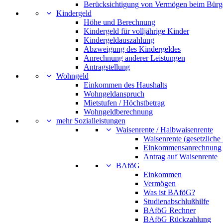
Berücksichtigung von Vermögen beim Bürg
Kindergeld
Höhe und Berechnung
Kindergeld für volljährige Kinder
Kindergeldauszahlung
Abzweigung des Kindergeldes
Anrechnung anderer Leistungen
Antragstellung
Wohngeld
Einkommen des Haushalts
Wohngeldanspruch
Mietstufen / Höchstbetrag
Wohngeldberechnung
mehr Sozialleistungen
Waisenrente / Halbwaisenrente
Waisenrente (gesetzliche
Einkommensanrechnung
Antrag auf Waisenrente
BAföG
Einkommen
Vermögen
Was ist BAföG?
Studienabschlußhilfe
BAföG Rechner
BAföG Rückzahlung